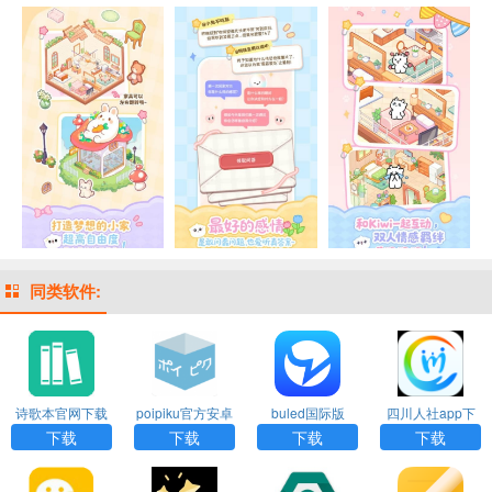
同类软件:
诗歌本官网下载
poipiku官方安卓
buled国际版
四川人社app下
下载
载官网版
下载
下载
下载
下载