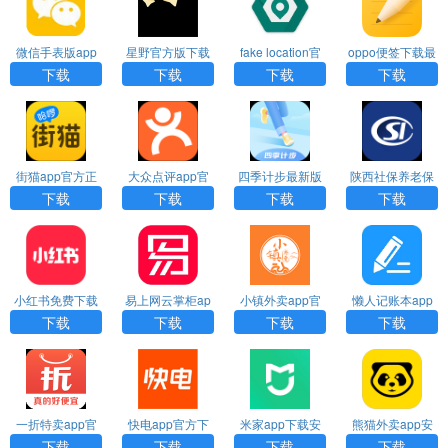
微信手表版app
星野官方版下载
fake location官
oppo便签下载最
下载
网版下载
新版
下载
下载
下载
下载
街猫app官方正
大众点评app官
四季计步最新版
陕西社保养老保
版下载
方下载正版
本下载
险app下载
下载
下载
下载
下载
小红书免费下载
易上网云掌柜ap
小镇外卖app官
懒人记账本app
p下载
方下载
下载最新版
下载
下载
下载
下载
一折特卖app官
快电app官方下
米家app下载安
熊猫外卖app安
方下载
载
装免费
卓版
下载
下载
下载
下载