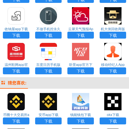
收纳屋app下载
不做手机控永久
云犀天气预报Ap
机大侠回收商版
安卓版
会员版
p官方版下载
官网版下载
下载
下载
下载
下载
温州鞋网app官
百度日历手机版
听景app官方下
移动经纪人App
方正版
下载
载
下载安装官网版
下载
下载
下载
下载
猜您喜欢:
币圈十大交易所a
安币app下载
钱能钱包下载
okx下载
pp下载
下载
下载
下载
下载