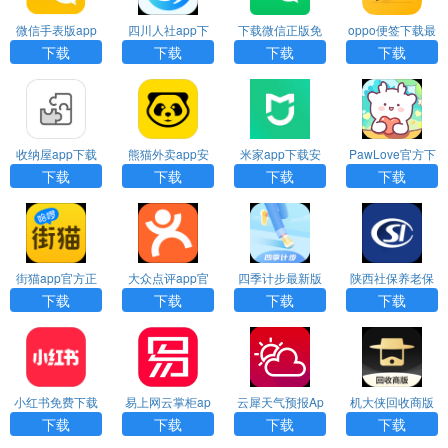
微信手表版app
四川人社app下
下载微信正版免
oppo便签下载最
下载
载官网版
费安装2026
新版
下载
下载
下载
下载
收纳屋app下载
熊猫外卖app安
米家app下载安
PawLove官方下
安卓版
卓版
装免费
载
下载
下载
下载
下载
街猫app官方正
大众点评app官
四季计步最新版
陕西社保养老保
版下载
方下载正版
本下载
险app下载
下载
下载
下载
下载
小红书免费下载
易上网云掌柜ap
云犀天气预报Ap
机大侠回收商版
p下载
p官方版下载
官网版下载
下载
下载
下载
下载