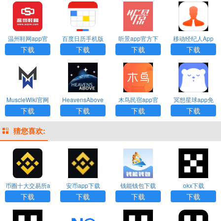
温州鞋网app官
百度日历手机版
听景app官方下
移动经纪人App
方正版
下载
载
下载安装官网版
下载
下载
下载
下载
MuscleWiki官网
HeavensAbove
木鸟民宿app官
冥想星球app免
中文版
汉化版
方下载
费下载
下载
下载
下载
下载
猜您喜欢:
币圈十大交易所a
安币app下载
钱能钱包下载
okx下载
pp下载
下载
下载
下载
下载