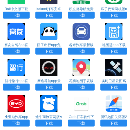
Bolt中文版下载
kakaot打车安卓
凯立德导航免费
瓜子代驾司机版a
下载
车机版2024最新
pp下载
下载
下载
下载
下载
版
窝友自驾App官
团子出行app免
谷米汽车最新版
地图慧app下载
方2025最新版下
费下载
本下载
下载
下载
下载
下载
载
智行旅行app官
摩途导航app最
花瓣地图手表版
实时卫星云图高
方免费下载
新版下载
下载
清版
下载
下载
下载
下载
比亚迪汽车app
途牛商旅官网版A
Grab打车软件下
腾讯地图关怀版2
下载最新版本
pp下载
载
025安卓版下载
下载
下载
下载
下载