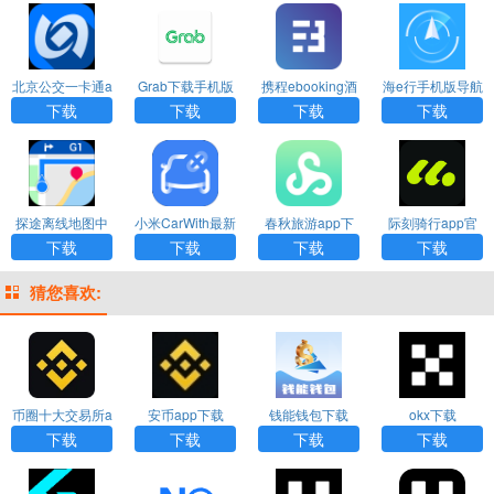
北京公交一卡通a
Grab下载手机版
携程ebooking酒
海e行手机版导航
pp下载安装最新
店管理系统
海图下载
下载
下载
下载
下载
版本
探途离线地图中
小米CarWith最新
春秋旅游app下
际刻骑行app官
文版本
版下载
载安卓版
方下载
下载
下载
下载
下载
猜您喜欢:
币圈十大交易所a
安币app下载
钱能钱包下载
okx下载
pp下载
下载
下载
下载
下载