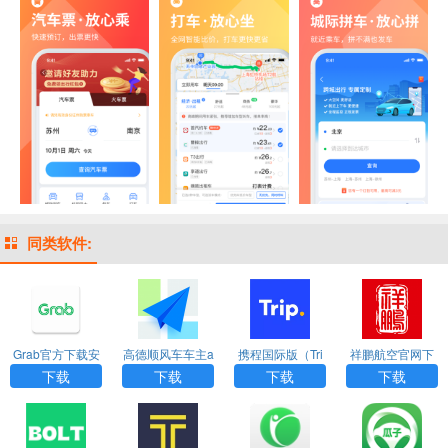
同类软件:
Grab官方下载安
高德顺风车车主a
携程国际版（Tri
祥鹏航空官网下
卓版app
pp官方版最新版
p.com）app
载app
下载
下载
下载
下载