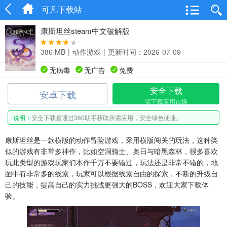
可凡下载站
康斯坦丝steam中文破解版
386 MB
|
动作游戏
|
更新时间：2026-07-09
无病毒
无广告
免费
安全下载
安卓下载
需下载应用市场
说明：
安全下载是通过360助手获取所需应用，安全绿色便捷。
康斯坦丝是一款横版的动作冒险游戏，采用横版闯关的玩法，这种类
似的游戏有非常多神作，比如空洞骑士、奥日与暗黑森林，很多喜欢
玩此类型的游戏玩家们本作千万不要错过，玩法还是非常不错的，地
图中有非常多的线索，玩家可以根据线索自由的探索，不断的升级自
己的技能，提高自己的实力挑战更强大的BOSS，欢迎大家下载体
验。