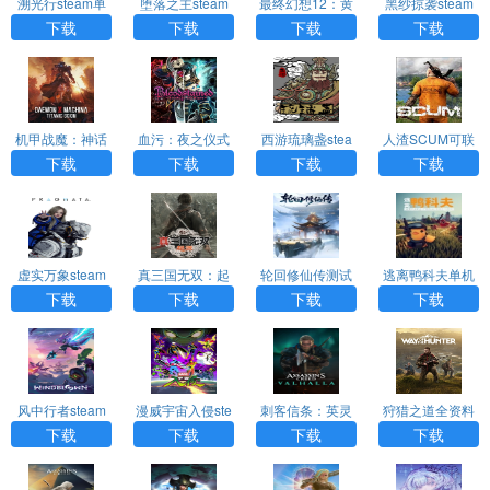
溯光行steam单
堕落之主steam
最终幻想12：黄
黑纱掠袭steam
机破解版
传奇版破解版
道时代豪华破解
中文付费破解版
下载
下载
下载
下载
版
下载
机甲战魔：神话
血污：夜之仪式
西游琉璃盏stea
人渣SCUM可联
之裔数字豪华版
豪华数字版破解
m破解版下载
机破解版
下载
下载
下载
下载
破解版下载
版下载
虚实万象steam
真三国无双：起
轮回修仙传测试
逃离鸭科夫单机
完整版破解版下
源特典版破解版
免费版下载
破解版下载
下载
下载
下载
下载
载
风中行者steam
漫威宇宙入侵ste
刺客信条：英灵
狩猎之道全资料
免安装破解版下
am电脑破解版下
殿steam破解版
片DLC破解版下
下载
下载
下载
下载
载
载
下载
载