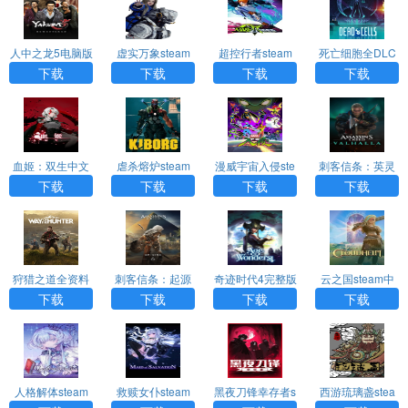
人中之龙5电脑版
虚实万象steam
超控行者steam
死亡细胞全DLC
破解版下载
完整版破解版下
豪华特别版
完整版破解版
下载
下载
下载
下载
载
血姬：双生中文
虐杀熔炉steam
漫威宇宙入侵ste
刺客信条：英灵
免安装破解版下
高级破解版
am电脑破解版下
殿steam破解版
下载
下载
下载
下载
载
载
下载
狩猎之道全资料
刺客信条：起源
奇迹时代4完整版
云之国steam中
片DLC破解版下
完整版附DLC破
破解版下载
文破解版
下载
下载
下载
下载
载
解版洗澡
人格解体steam
救赎女仆steam
黑夜刀锋幸存者s
西游琉璃盏stea