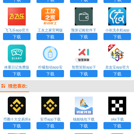
飞飞乐app官方
工友之家官网版
预算记账软件下
小依洗衣机app
下载
下载
载安装
官网版
下载
下载
下载
下载
体重日记免费版
柠檬胎动app安
智慧笑联app下
卖盒宝app官方
卓版
载官网版
下载
下载
下载
下载
下载
猜您喜欢:
币圈十大交易所a
安币app下载
钱能钱包下载
okx下载
pp下载
下载
下载
下载
下载