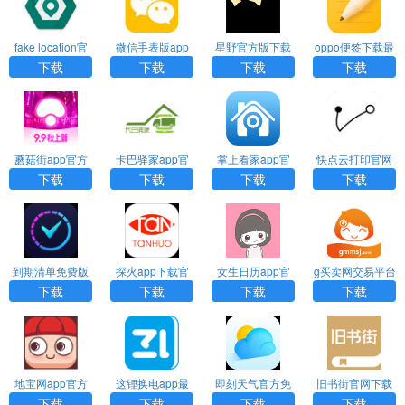
fake location官
微信手表版app
星野官方版下载
oppo便签下载最
网版下载
下载
新版
下载
下载
下载
下载
蘑菇街app官方
卡巴驿家app官
掌上看家app官
快点云打印官网
版下载
网下载
方下载
下载
下载
下载
下载
下载
到期清单免费版
探火app下载官
女生日历app官
g买卖网交易平台
方版
方正版
下载
下载
下载
下载
下载
地宝网app官方
这锂换电app最
即刻天气官方免
旧书街官网下载
版
新版本
费下载
下载
下载
下载
下载