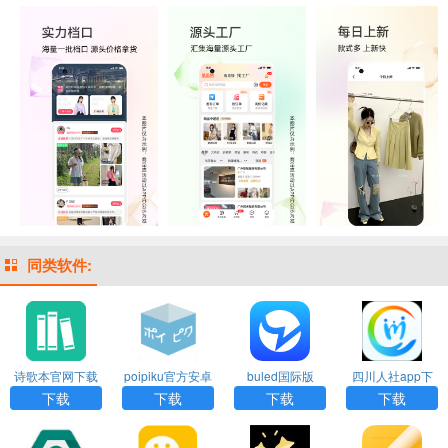
同类软件:
诗歌本官网下载
poipiku官方安卓
buled国际版
四川人社app下
下载
载官网版
下载
下载
下载
下载