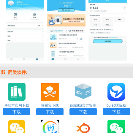
同类软件:
诗歌本官网下载
嗨厨宝下载
poipiku官方安卓
buled国际版
下载
下载
下载
下载
下载