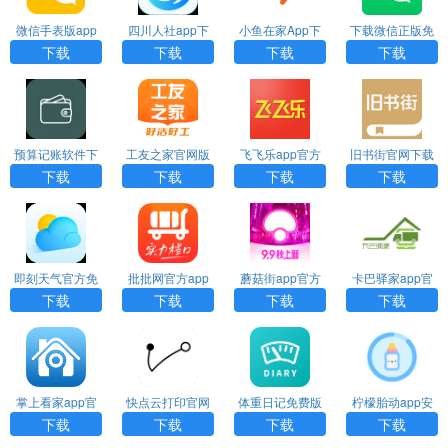
微信手表版app
四川人社app下
小鱼在家App下
下载微信正版免
下载
载官网版
载
费安装2026
下载
下载
下载
下载
预算记账软件下
工友之家官网版
飞飞乐app官方
旧书街官网下载
载安装
下载
下载
下载
下载
下载
下载
即刻天气官方免
批批网官方app
蘑菇街app官方
卡巴驿家app官
费下载
下载
版下载
网下载
下载
下载
下载
下载
掌上看家app官
快点云打印官网
体重日记免费版
柠檬胎动app安
方下载
下载
卓版
下载
下载
下载
下载