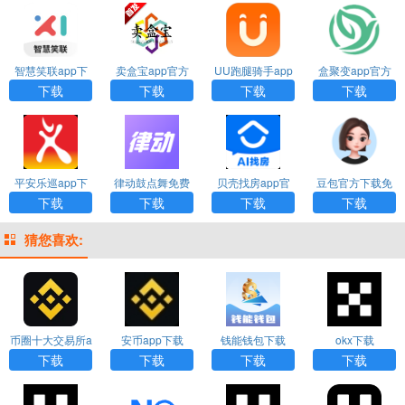
智慧笑联app下
卖盒宝app官方
UU跑腿骑手app
盒聚变app官方
载官网版
下载
下载
下载
下载
下载
下载
下载
平安乐巡app下
律动鼓点舞免费
贝壳找房app官
豆包官方下载免
载最新版本
版
网下载
费
下载
下载
下载
下载
猜您喜欢:
币圈十大交易所a
安币app下载
钱能钱包下载
okx下载
pp下载
下载
下载
下载
下载