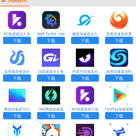
KO加速器永久免
Watt Toolkit（Ste
极狐加速器永久
凤凰加速器免费
费版下载
am++）官网最新
免费版下载
试用版下载
下载
下载
下载
下载
版下载
蓝草莓加速器永
GI加速器永久免
外星仔加速器永
泡泡加速器送时
久免费版下载
费版下载
久免费版下载
长免费版下载
下载
下载
下载
下载
腾游加速器72小
360网游加速器
KO加速器永久免
OurPlay加速器电
时免费版下载
永久免费版下载
费版下载
脑版下载
下载
下载
下载
下载