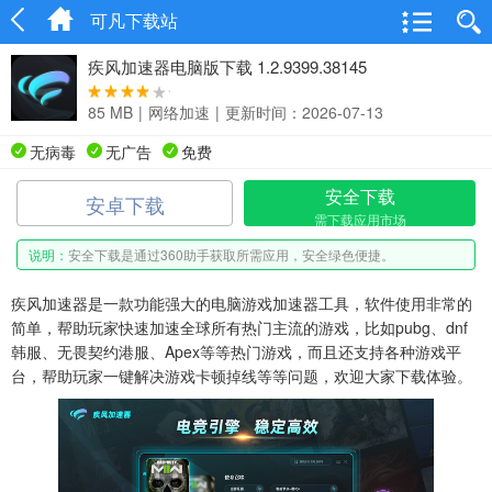
可凡下载站
疾风加速器电脑版下载 1.2.9399.38145
85 MB
|
网络加速
|
更新时间：2026-07-13
无病毒
无广告
免费
安全下载
安卓下载
需下载应用市场
说明：
安全下载是通过360助手获取所需应用，安全绿色便捷。
疾风加速器是一款功能强大的电脑游戏加速器工具，软件使用非常的
简单，帮助玩家快速加速全球所有热门主流的游戏，比如pubg、dnf
韩服、无畏契约港服、Apex等等热门游戏，而且还支持各种游戏平
台，帮助玩家一键解决游戏卡顿掉线等等问题，欢迎大家下载体验。