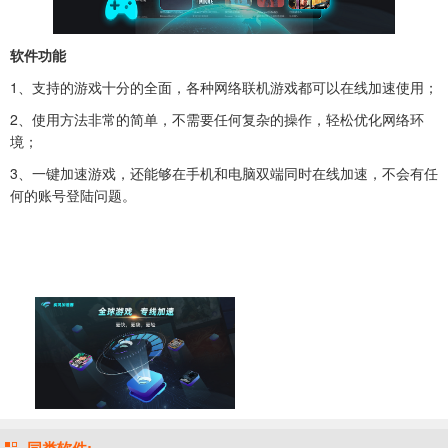
软件功能
1、支持的游戏十分的全面，各种网络联机游戏都可以在线加速使用；
2、使用方法非常的简单，不需要任何复杂的操作，轻松优化网络环
境；
3、一键加速游戏，还能够在手机和电脑双端同时在线加速，不会有任
何的账号登陆问题。
同类软件: