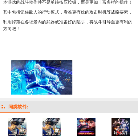
本游戏的战斗动作并不是单纯按压按钮，而是更加丰富多样的操作！
其中包括记住敌人的行动模式，看准更有效的攻击时机等战略要素，
利用掉落在各场景内的武器或准备好的陷阱，将战斗引导至更有利的
方向吧！
同类软件: