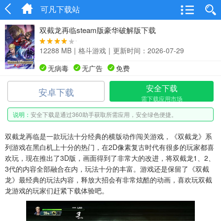
可凡下载站
双截龙再临steam版豪华破解版下载
12288 MB
|
格斗游戏
|
更新时间：2026-07-29
无病毒
无广告
免费
安全下载
安卓下载
需下载应用市场
说明：
安全下载是通过360助手获取所需应用，安全绿色便捷。
双截龙再临是一款玩法十分经典的横版动作闯关游戏，《双截龙》系
列游戏在黑白机上十分的热门，在2D像素复古时代有很多的玩家都喜
欢玩，现在推出了3D版，画面得到了非常大的改进，将双截龙1、2、
3代的内容全部融合在内，玩法十分的丰富。游戏还是保留了《双截
龙》最经典的玩法内容，释放大招会有非常炫酷的动画，喜欢玩双截
龙游戏的玩家们赶紧下载体验吧。