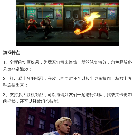
游戏特点
1、全新的动画效果，为玩家们带来焕然一新的视觉特效，角色释放必
杀技非常酷炫；
2、打击感十分的强烈，在攻击的同时还可以按出更多操作，释放出各
种连招出来；
3、支持多人联机对战，可以邀请好友们一起进行组队，挑战关卡更加
的轻松，还可以释放组合技能。