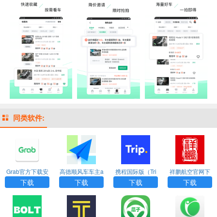
同类软件:
Grab官方下载安
高德顺风车车主a
携程国际版（Tri
祥鹏航空官网下
卓版app
pp官方版最新版
p.com）app
载app
下载
下载
下载
下载