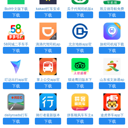
Bolt中文版下载
kakaot打车安卓
瓜子代驾司机版a
凯立德导航免费
下载
pp下载
车机版2024最新
下载
下载
下载
下载
版
58同城二手车手
滴滴代驾司机ap
北京地铁app官
旅程司机端下载
机端
p下载安装
方下载最新版
安装
下载
下载
下载
下载
叮达出行app官
掌上公交app官
猫途鹰旧版本下
山东省文旅通ap
方下载
方下载
载
p下载官网版
下载
下载
下载
下载
dailyroads行车
骑行者最新版本
拼客顺风车车主a
途虎养车app下
记录仪手机版下
下载
pp下载
载安装官网
下载
下载
下载
下载
载