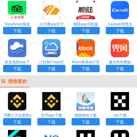
Tripadvisor猫途
分贝通app官方
顺陆app司机版
CarAuto智慧互
鹰官网下载
下载安装
官方下载
联车机版
下载
下载
下载
下载
蔚蓝地图app下
江铃智行app官
Klook客路旅行官
趣兜风免费版
载安装
网下载
网版
下载
下载
下载
下载
猜您喜欢:
币圈十大交易所a
安币app下载
钱能钱包下载
okx下载
pp下载
下载
下载
下载
下载