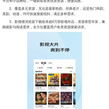
平台和小说网站，一键获取各类优质资源，便捷高效。
2、覆盖多元资源，无论是最新热剧、经典老片，还是热门韩剧、
美剧、动漫，均可快速搜索找到，满足多样需求。
3、影搜搜浏览器下载收录超6万部影视作品，资源类型丰富，兼
顾观影与阅读需求，全方位覆盖用户各类资源搜索诉求。