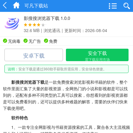
可凡下载站
影搜搜浏览器下载 1.0.0
32.6 MB
|
浏览通讯
|
更新时间：2026-08-04
无病毒
无广告
免费
安全下载
安卓下载
需下载应用市场
说明：
安全下载是通过360助手获取所需应用，安全绿色便捷。
影搜搜浏览器下载
是一款免费搜索浏览影视和书籍的软件，整个
软件里面汇集了大量的影视资源，全网热门的小说和影视都是可以找
到的，还配有多种不同类型的工具可以搜索，你想看到的影视资源都
是可以免费看到的，还可以提供多种难题的解答，需要的伙伴们快来
下载使用吧。
软件特色
1、一款专注全网影视与书籍资源搜索的工具，聚合各大主流视频