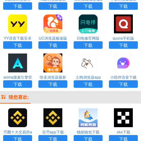
网版下载
版下载
024
版本下载
下载
下载
下载
下载
YY语音下载安卓
UC浏览器极速版
闪电修官网版
quora手机版
版
app下载官网版
下载
下载
下载
下载
aloha搜索引擎官
悟圣浏览器最新
土狗浏览器app
小陪伴语音下载
方版下载
版安卓app下载
下载
安装手机版
下载
下载
下载
下载
猜您喜欢:
币圈十大交易所a
安币app下载
钱能钱包下载
okx下载
pp下载
下载
下载
下载
下载