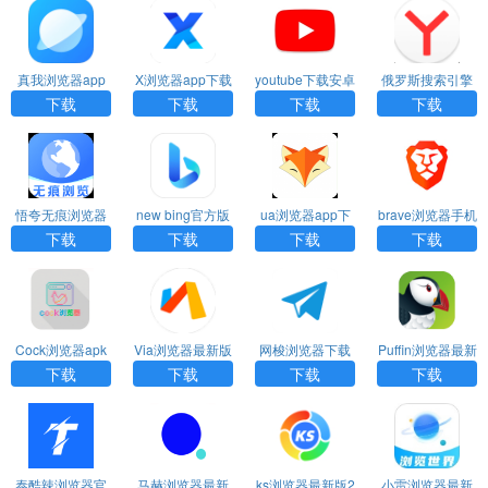
真我浏览器app
X浏览器app下载
youtube下载安卓
俄罗斯搜索引擎
下载安装手机版
版
官方版下载
下载
下载
下载
下载
悟夸无痕浏览器
new bing官方版
ua浏览器app下
brave浏览器手机
下载
载
版下载
下载
下载
下载
下载
Cock浏览器apk
Via浏览器最新版
网梭浏览器下载
Puffin浏览器最新
下载
官网版
版下载
下载
下载
下载
下载
泰酷辣浏览器官
马赫浏览器最新
ks浏览器最新版2
小雷浏览器最新