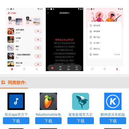
同类软件:
简乐app官方下
flstudiomobile免
鲨鱼影视官方正
酷狗音乐车机版
载
费版下载
版下载
官网下载
下载
下载
下载
下载