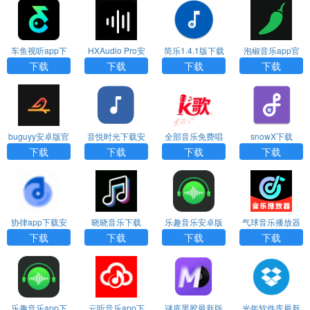
车鱼视听app下
HXAudio Pro安
简乐1.4.1版下载
泡椒音乐app官
载官网版
卓版
网下载
下载
下载
下载
下载
buguyy安卓版官
音悦时光下载安
全部音乐免费唱
snowX下载
方版
装
下载
下载
下载
下载
下载
协律app下载安
晓晓音乐下载
乐趣音乐安卓版
气球音乐播放器
装
下载
下载安装手机版
下载
下载
下载
下载
乐趣音乐app下
云听音乐app下
谜底黑胶最新版
光年软件库最新