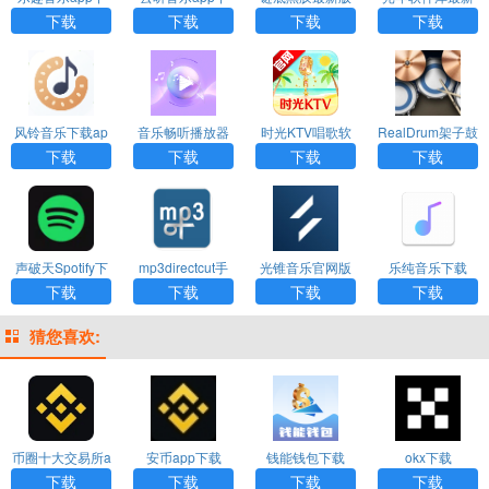
载安装免费
载安装免费
下载
版本下载
下载
下载
下载
下载
风铃音乐下载ap
音乐畅听播放器
时光KTV唱歌软
RealDrum架子鼓
p
下载安装手机
件官方正版
下载
下载
下载
下载
下载
声破天Spotify下
mp3directcut手
光锥音乐官网版
乐纯音乐下载
载最新版
机版下载
下载
下载
下载
下载
下载
猜您喜欢:
币圈十大交易所a
安币app下载
钱能钱包下载
okx下载
pp下载
下载
下载
下载
下载