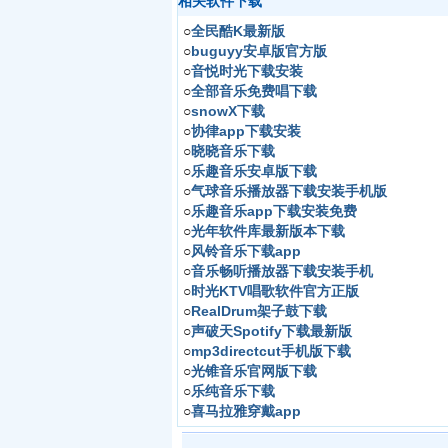
相关软件下载
○
全民酷K最新版
○
buguyy安卓版官方版
○
音悦时光下载安装
○
全部音乐免费唱下载
○
snowX下载
○
协律app下载安装
○
晓晓音乐下载
○
乐趣音乐安卓版下载
○
气球音乐播放器下载安装手机版
○
乐趣音乐app下载安装免费
○
光年软件库最新版本下载
○
风铃音乐下载app
○
音乐畅听播放器下载安装手机
○
时光KTV唱歌软件官方正版
○
RealDrum架子鼓下载
○
声破天Spotify下载最新版
○
mp3directcut手机版下载
○
光锥音乐官网版下载
○
乐纯音乐下载
○
喜马拉雅穿戴app