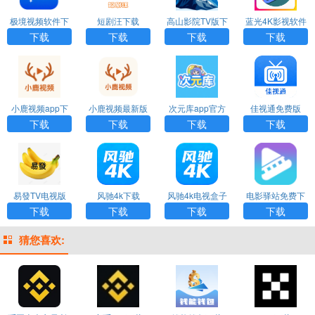
极境视频软件下
短剧汪下载
高山影院TV版下
蓝光4K影视软件
载
载最新
下载官网版
下载
下载
下载
下载
小鹿视频app下
小鹿视频最新版
次元库app官方
佳视通免费版
载安装最新版
下载
下载
下载
下载
下载
下载
易發TV电视版
风驰4k下载
风驰4k电视盒子
电影驿站免费下
最新版
载
下载
下载
下载
下载
猜您喜欢: