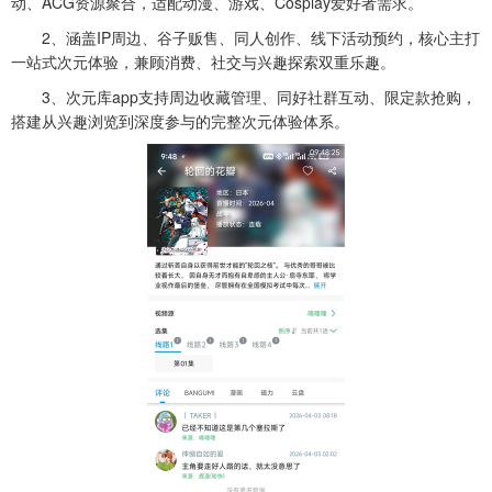
动、ACG资源聚合，适配动漫、游戏、Cosplay爱好者需求。
2、涵盖IP周边、谷子贩售、同人创作、线下活动预约，核心主打
一站式次元体验，兼顾消费、社交与兴趣探索双重乐趣。
3、次元库app支持周边收藏管理、同好社群互动、限定款抢购，
搭建从兴趣浏览到深度参与的完整次元体验体系。