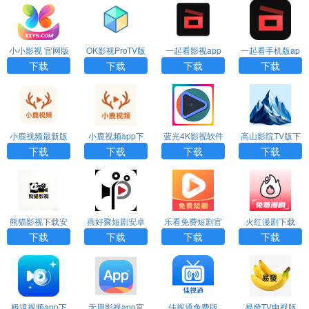
小小影视 官网版
OK影视ProTV版
一起看影视app
一起看手机版ap
下载2026
官方下载
官方下载最新版
p官网版下载
下载
下载
下载
下载
本
小鹿视频最新版
小鹿视频app下
蓝光4K影视软件
高山影院TV版下
下载
载安装最新版
下载官网版
载最新
下载
下载
下载
下载
熊猫影视下载安
燕好聚短剧安卓
乐看免费短剧官
火红漫剧下载
装最新版
版
方版
下载
下载
下载
下载
极境视频app下
无用影视app官
佳视通免费版
易發TV电视版