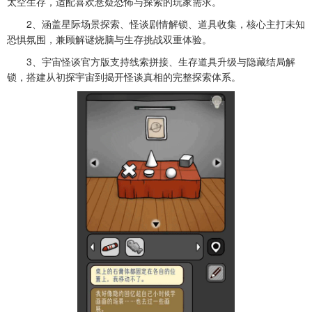
太空生存，适配喜欢悬疑恐怖与探索的玩家需求。
2、涵盖星际场景探索、怪谈剧情解锁、道具收集，核心主打未知
恐惧氛围，兼顾解谜烧脑与生存挑战双重体验。
3、宇宙怪谈官方版支持线索拼接、生存道具升级与隐藏结局解
锁，搭建从初探宇宙到揭开怪谈真相的完整探索体系。