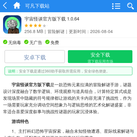
可凡下载站
宇宙怪谈官方版下载 1.0.64
256.8 MB
|
冒险解谜
|
更新时间：2026-08-04
无病毒
无广告
免费
安全下载
安卓下载
需下载应用市场
说明：
安全下载是通过360助手获取所需应用，安全绿色便捷。
宇宙怪谈官方版下载
是一款恐怖元素拉满的冒险解谜手游，谜题
设计深度融合了数学逻辑、环境观察与道具组合，计算特定算式或是
发现场景中隐藏的符号规律都让游戏的关卡内容充满了挑战性，作为
一场需要玩家充分调动空间想象力与逻辑思维的艺术化解谜盛宴，非
常适合喜爱深度叙事与挑战性谜题的玩家沉浸体验。
游戏特色
1、主打科幻恐怖宇宙探索，融合未知怪物遭遇、星际线索解谜与