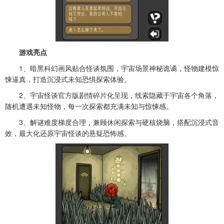
游戏亮点
1、暗黑科幻画风贴合怪谈氛围，宇宙场景神秘诡谲，怪物建模惊
悚逼真，打造沉浸式未知恐惧探索体验。
2、宇宙怪谈官方版剧情碎片化呈现，线索隐藏于宇宙各个角落，
随机遭遇未知怪物，每一次探索都充满未知与惊悚感。
3、解谜难度梯度合理，兼顾休闲探索与硬核烧脑，搭配沉浸式音
效，最大化还原宇宙怪谈的悬疑恐怖感。