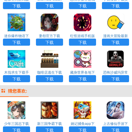
联机版
装最新版
下载
下载
下载
下载
迷你爆炸物语下
妻怨官方下载
红怪游戏手机版
漫画大冒险最新
载手机版
版手游下载
下载
下载
下载
下载
木筏求生下载手
咖啡店逃生下载
藏身世界各地下
恐怖沙威玛异常
机正版
安装手机版
载
小吃摊下载
下载
下载
下载
下载
猜您喜欢:
少年三国志下载
新三国争霸下载
姚记捕鱼app下
上古修仙手游下
载
载
下载
下载
下载
下载