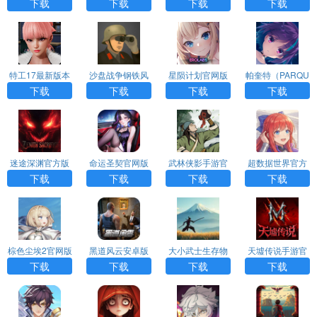
中文版
最新下载
下载
下载
下载
下载
下载
特工17最新版本
沙盘战争钢铁风
星陨计划官网版
帕奎特（PARQU
24.8下载
暴手游官方正版
下载
ET）手机汉化版
下载
下载
下载
下载
迷途深渊官方版
命运圣契官网版
武林侠影手游官
超数据世界官方
下载手机版
下载手机版
网版下载
下载
下载
下载
下载
下载
棕色尘埃2官网版
黑道风云安卓版
大小武士生存物
天墟传说手游官
最新版本下载
免费下载
语下载官方手游
网版下载
下载
下载
下载
下载