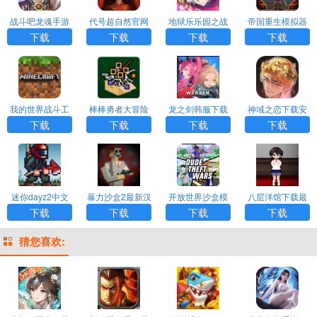
战斗吧龙魂手游
代号超自然官网
地狱乐乐园之战
帝国重生模拟器
官网版下载
版下载最新版
手游下载安装最
官方版下载安装
下载
下载
下载
下载
新版
最新
我的世界战斗工
棒棒勇者大冒险
龙之剑韩服下载
神域之恋下载安
艺枪械模组下载
下载
官网版手机版
装手机版
下载
下载
下载
下载
迷你dayz2中文
暴力沙盒2最新汉
开放世界沙盒模
八层洋馆下载最
版下载
化手游下载
拟器Dude Theft
新版本
下载
下载
下载
下载
Wars下载
猜您喜欢: