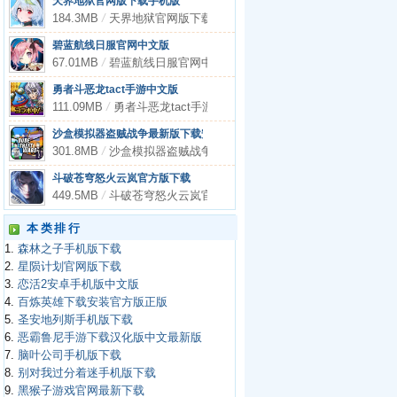
天界地狱官网版下载手机版
184.3MB
/
天界地狱官网版下载手机版
碧蓝航线日服官网中文版
67.01MB
/
碧蓝航线日服官网中文版
勇者斗恶龙tact手游中文版
111.09MB
/
勇者斗恶龙tact手游中文版
沙盒模拟器盗贼战争最新版下载安装
301.8MB
/
沙盒模拟器盗贼战争最新版下载安装
斗破苍穹怒火云岚官方版下载
449.5MB
/
斗破苍穹怒火云岚官方版下载
本类排行
1.
森林之子手机版下载
2.
星陨计划官网版下载
3.
恋活2安卓手机版中文版
4.
百炼英雄下载安装官方版正版
5.
圣安地列斯手机版下载
6.
恶霸鲁尼手游下载汉化版中文最新版
7.
脑叶公司手机版下载
8.
别对我过分着迷手机版下载
9.
黑猴子游戏官网最新下载