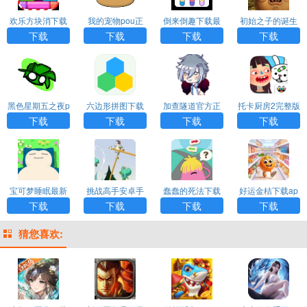
欢乐方块消下载
我的宠物pou正
倒来倒趣下载最
初始之子的诞生
安卓
版下载
新版
最新版下载
下载
下载
下载
下载
黑色星期五之夜p
六边形拼图下载
加查隧道官方正
托卡厨房2完整版
vz模组下载
安装手机版
版下载手游
下载手游
下载
下载
下载
下载
宝可梦睡眠最新
挑战高手安卓手
蠢蠢的死法下载
好运金桔下载ap
版本下载
机版下载
p
下载
下载
下载
下载
猜您喜欢: