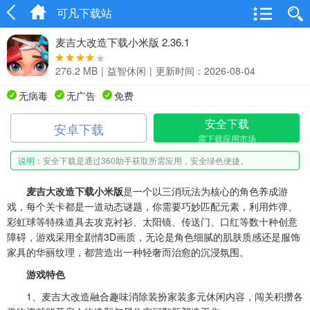
可凡下载站
麦吉大改造下载小米版 2.36.1
276.2 MB
|
益智休闲
|
更新时间：2026-08-04
无病毒
无广告
免费
安全下载
安卓下载
需下载应用市场
说明：
安全下载是通过360助手获取所需应用，安全绿色便捷。
麦吉大改造下载小米版
是一个以三消玩法为核心的角色养成游
戏，每个关卡都是一道动态谜题，你需要巧妙匹配元素，利用炸弹、
彩虹球等特殊道具去攻克衬衫、太阳镜、传送门、口红等数十种创意
障碍，游戏采用全剧情3D画质，无论是角色细腻的肌肤质感还是服饰
家具的华丽纹理，都营造出一种轻奢而治愈的沉浸氛围。
游戏特色
1、麦吉大改造融合趣味消除装扮家装多元休闲内容，闯关积攒各