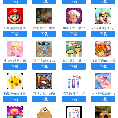
网版入口
roTrapSweepe
下载
载安装
下载
下载
下载
下载
r）
马里奥奥德赛游
文明时代二中文
网络天才下载中
小狗爱旅行红包
戏手机版中文
版
文版
版下载
下载
下载
下载
下载
小花仙精灵乐园
进厂拧螺丝下载
薯片厨房下载中
洋果子店rose2最
安卓版下载安装
最新版
文版
新版下载
下载
下载
下载
下载
独轮车长颈鹿最
猫狗大战下载安
漂流瓶排序手游
巴啦啦魔法美甲2
新版下载
装最新版
下载
安卓下载
下载
下载
下载
下载