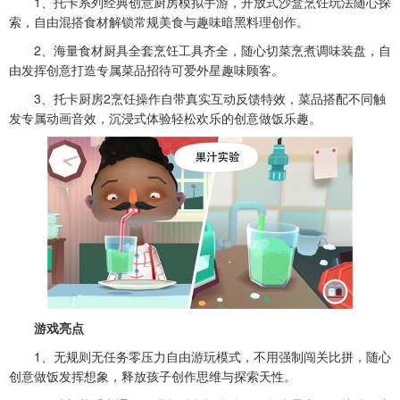
1、托卡系列经典创意厨房模拟手游，开放式沙盒烹饪玩法随心探
索，自由混搭食材解锁常规美食与趣味暗黑料理创作。
2、海量食材厨具全套烹饪工具齐全，随心切菜烹煮调味装盘，自
由发挥创意打造专属菜品招待可爱外星趣味顾客。
3、托卡厨房2烹饪操作自带真实互动反馈特效，菜品搭配不同触
发专属动画音效，沉浸式体验轻松欢乐的创意做饭乐趣。
游戏亮点
1、无规则无任务零压力自由游玩模式，不用强制闯关比拼，随心
创意做饭发挥想象，释放孩子创作思维与探索天性。