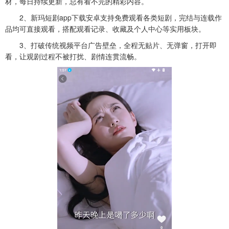
材，每日持续更新，总有看不完的精彩内容。
2、新玛短剧app下载安卓支持免费观看各类短剧，完结与连载作
品均可直接观看，搭配观看记录、收藏及个人中心等实用板块。
3、打破传统视频平台广告壁垒，全程无贴片、无弹窗，打开即
看，让观剧过程不被打扰、剧情连贯流畅。