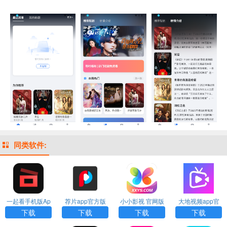
同类软件:
一起看手机版Ap
荐片app官方版
小小影视 官网版
大地视频app官
p下载安装免费版
下载
下载2026
方下载
下载
下载
下载
下载