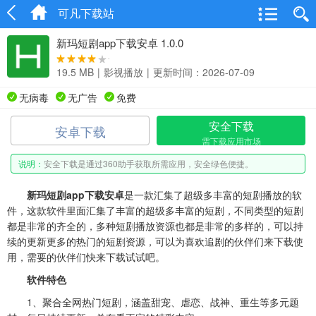
可凡下载站
新玛短剧app下载安卓 1.0.0
19.5 MB
|
影视播放
|
更新时间：2026-07-09
无病毒
无广告
免费
安全下载
安卓下载
需下载应用市场
说明：
安全下载是通过360助手获取所需应用，安全绿色便捷。
新玛短剧app下载安卓
是一款汇集了超级多丰富的短剧播放的软
件，这款软件里面汇集了丰富的超级多丰富的短剧，不同类型的短剧
都是非常的齐全的，多种短剧播放资源也都是非常的多样的，可以持
续的更新更多的热门的短剧资源，可以为喜欢追剧的伙伴们来下载使
用，需要的伙伴们快来下载试试吧。
软件特色
1、聚合全网热门短剧，涵盖甜宠、虐恋、战神、重生等多元题