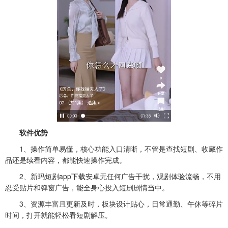
软件优势
1、操作简单易懂，核心功能入口清晰，不管是查找短剧、收藏作
品还是续看内容，都能快速操作完成。
2、新玛短剧app下载安卓无任何广告干扰，观剧体验流畅，不用
忍受贴片和弹窗广告，能全身心投入短剧剧情当中。
3、资源丰富且更新及时，板块设计贴心，日常通勤、午休等碎片
时间，打开就能轻松看短剧解压。