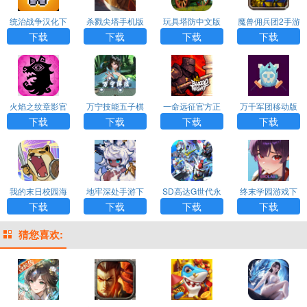
统治战争汉化下
杀戮尖塔手机版
玩具塔防中文版
魔兽佣兵团2手游
载
下载中文最新
下载
最新版下载
下载
下载
下载
下载
火焰之纹章影官
万宁技能五子棋
一命远征官方正
万千军团移动版
方版下载手游
官方下载最新版
版下载
下载安装最新版
下载
下载
下载
下载
我的末日校园海
地牢深处手游下
SD高达G世代永
终末学园游戏下
斗手游下载正版
载汉化版
恒国际服安卓下
载最新版
下载
下载
下载
下载
载
猜您喜欢: