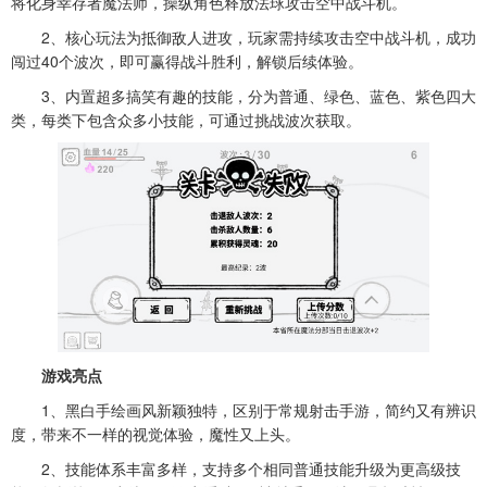
将化身幸存者魔法师，操纵角色释放法球攻击空中战斗机。
2、核心玩法为抵御敌人进攻，玩家需持续攻击空中战斗机，成功
闯过40个波次，即可赢得战斗胜利，解锁后续体验。
3、内置超多搞笑有趣的技能，分为普通、绿色、蓝色、紫色四大
类，每类下包含众多小技能，可通过挑战波次获取。
游戏亮点
1、黑白手绘画风新颖独特，区别于常规射击手游，简约又有辨识
度，带来不一样的视觉体验，魔性又上头。
2、技能体系丰富多样，支持多个相同普通技能升级为更高级技