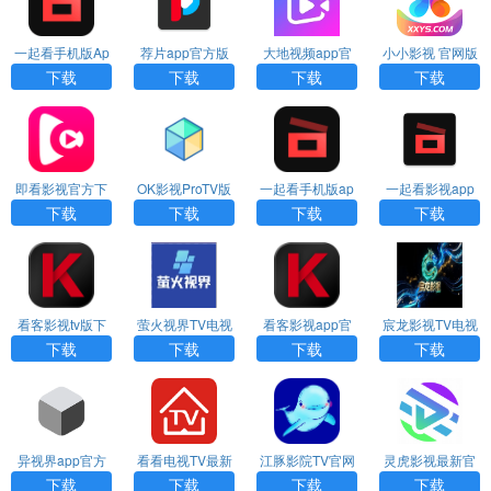
一起看手机版Ap
荐片app官方版
大地视频app官
小小影视 官网版
p下载安装免费版
下载
方下载
下载2026
下载
下载
下载
下载
即看影视官方下
OK影视ProTV版
一起看手机版ap
一起看影视app
载2025
官方下载
p官网版下载
官方下载最新版
下载
下载
下载
下载
本
看客影视tv版下
萤火视界TV电视
看客影视app官
宸龙影视TV电视
载
版下载
方下载
版最新版
下载
下载
下载
下载
异视界app官方
看看电视TV最新
江豚影院TV官网
灵虎影视最新官
下载
版下载
下载
方版下载
下载
下载
下载
下载