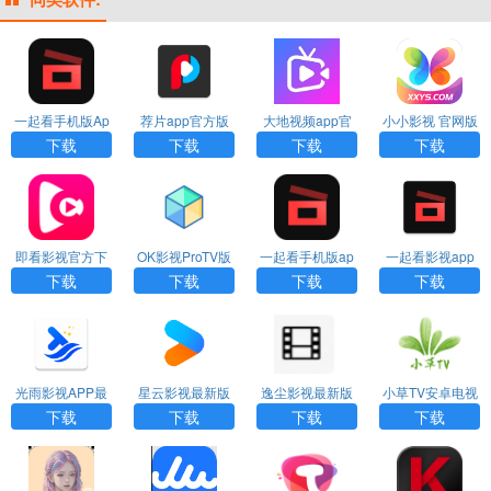
一起看手机版Ap
荐片app官方版
大地视频app官
小小影视 官网版
p下载安装免费版
下载
方下载
下载2026
下载
下载
下载
下载
即看影视官方下
OK影视ProTV版
一起看手机版ap
一起看影视app
载2025
官方下载
p官网版下载
官方下载最新版
下载
下载
下载
下载
本
光雨影视APP最
星云影视最新版
逸尘影视最新版
小草TV安卓电视
新官网下载
下载
下载安装
版免费下载
下载
下载
下载
下载