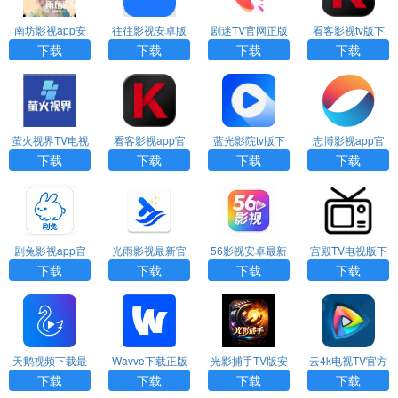
南坊影视app安
往往影视安卓版
剧迷TV官网正版
看客影视tv版下
卓版下载
下载
下载
载
下载
下载
下载
下载
萤火视界TV电视
看客影视app官
蓝光影院tv版下
志博影视app官
版下载
方下载
载官网
方下载
下载
下载
下载
下载
剧兔影视app官
光雨影视最新官
56影视安卓最新
宫殿TV电视版下
方下载
网下载
版本
载
下载
下载
下载
下载
天鹅视频下载最
Wavve下载正版
光影捕手TV版安
云4k电视TV官方
新版本
装包免费下载
版安装包下载
下载
下载
下载
下载