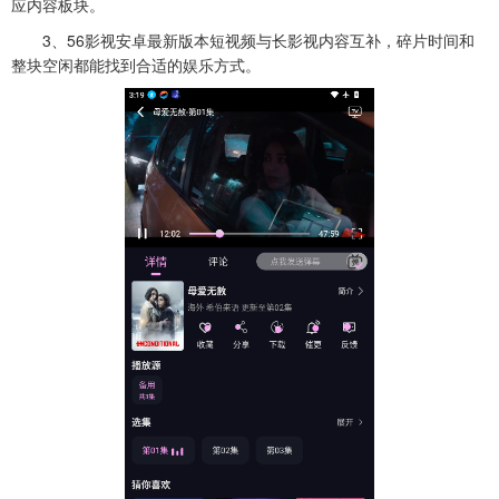
应内容板块。
3、56影视安卓最新版本短视频与长影视内容互补，碎片时间和
整块空闲都能找到合适的娱乐方式。