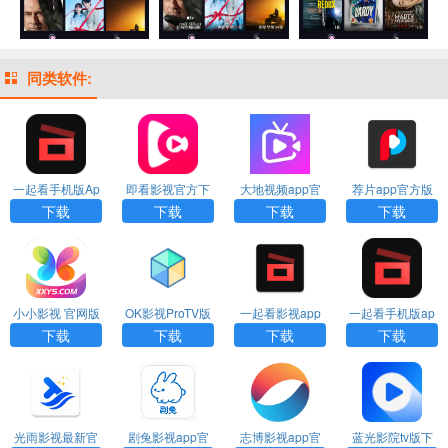
同类软件:
一起看手机版Ap
即看影视官方下
大地视频app官
荐片app官方版
p下载安装免费版
载2025
方下载
下载
下载
下载
下载
下载
小小影视 官网版
OK影视ProTV版
一起看影视app
一起看手机版ap
下载2026
官方下载
官方下载最新版
p官网版下载
下载
下载
下载
下载
本
光雨影视最新官
剧兔影视app官
志博影视app官
蓝光影院tv版下