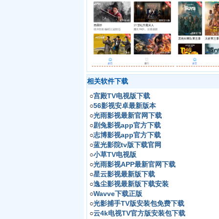
相关软件下载
○
宫殿TV电视版下载
○
56影视安卓最新版本
○
光雨影视最新官网下载
○
剧兔影视app官方下载
○
志博影视app官方下载
○
蓝光影院tv版下载官网
○
小草TV电视版
○
光雨影视APP最新官网下载
○
星云影视最新版下载
○
逸尘影视最新版下载安装
○
Wavve下载正版
○
光影捕手TV版安装包免费下载
○
云4k电视TV官方版安装包下载