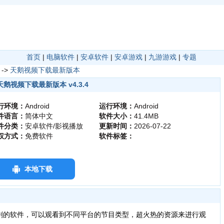
首页
|
电脑软件
|
安卓软件
|
安卓游戏
|
九游游戏
|
专题
->
天鹅视频下载最新版本
天鹅视频下载最新版本 v4.3.4
行环境：
Android
运行环境：
Android
件语言：
简体中文
软件大小：
41.4MB
件分类：
安卓软件/影视播放
更新时间：
2026-07-22
权方式：
免费软件
软件标签：
本地下载
剧的软件，可以观看到不同平台的节目类型，超火热的资源来进行观