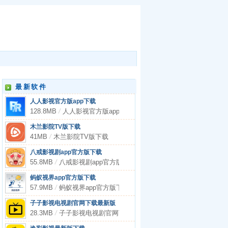
最新软件
人人影视官方版app下载
128.8MB
/
人人影视官方版app下载
木兰影院TV版下载
41MB
/
木兰影院TV版下载
八戒影视剧app官方版下载
55.8MB
/
八戒影视剧app官方版下载
蚂蚁视界app官方版下载
57.9MB
/
蚂蚁视界app官方版下载
子子影视电视剧官网下载最新版
28.3MB
/
子子影视电视剧官网下载最新版