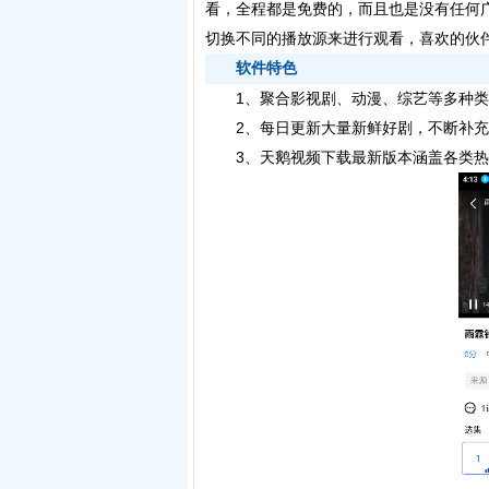
看，全程都是免费的，而且也是没有任何
切换不同的播放源来进行观看，喜欢的伙
软件特色
1、聚合影视剧、动漫、综艺等多种类
2、每日更新大量新鲜好剧，不断补充
3、天鹅视频下载最新版本涵盖各类热