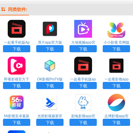
同类软件:
一起看手机版Ap
荐片app官方版
大地视频app官
小小影视 官网版
p下载安装免费版
下载
方下载
下载2026
下载
下载
下载
下载
即看影视官方下
OK影视ProTV版
一起看手机版ap
一起看影视app
载2025
官方下载
p官网版下载
官方下载最新版
下载
下载
下载
下载
本
56影视安卓最新
光雨影视最新官
剧兔影视app官
志博影视app官
版本
网下载
方下载
方下载
下载
下载
下载
下载