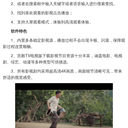
2、或者在搜索框中输入关键字或者语音输入进行搜索查找。
3、找到喜欢观看的影视点击播放；
4、支持大屏观看模式，体验到高清观看体验。
软件特色
1、内置多条稳定影视源，播放过程不会出现卡顿、闪退，保障观
影过程连贯顺畅。
2、宫殿TV电视版下载影视节目资源十分丰富，涵盖电影、电视
剧、综艺、动漫等多种类型可供挑选。
3、所有影视剧均采用超高清4K画质，画面细节清晰可见，带来
舒适的视觉感受。