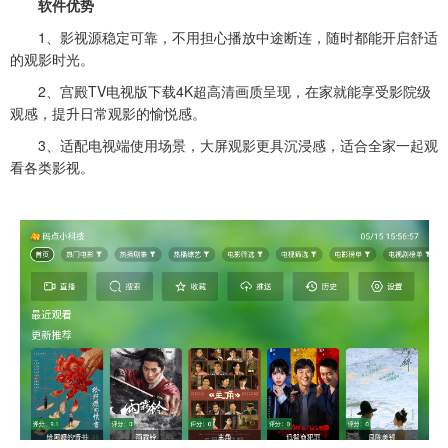
软件优势
1、影视源稳定可靠，不用担心播放中途断连，随时都能开启舒适
的观影时光。
2、宫殿TV电视版下载4K超高清画质呈现，在家就能享受影院级
观感，提升日常观影的愉悦感。
3、适配电视端使用场景，大屏观影更具沉浸感，适合全家一起观
看各类影视。