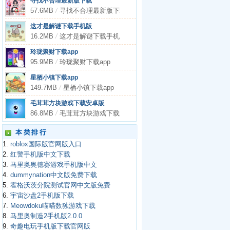
寻找不合理最新版下载
57.6MB
/
寻找不合理最新版下载
这才是解谜下载手机版
16.2MB
/
这才是解谜下载手机版
玲珑聚财下载app
95.9MB
/
玲珑聚财下载app
星栖小镇下载app
149.7MB
/
星栖小镇下载app
毛茸茸方块游戏下载安卓版
86.8MB
/
毛茸茸方块游戏下载安卓版
本类排行
1.
roblox国际版官网版入口
2.
红警手机版中文下载
3.
马里奥奥德赛游戏手机版中文
4.
dummynation中文版免费下载
5.
霍格沃茨分院测试官网中文版免费
6.
宇宙沙盘2手机版下载
7.
Meowdoku喵喵数独游戏下载
8.
马里奥制造2手机版2.0.0
9.
奇趣电玩手机版下载官网版