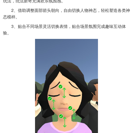
玩法，玩法新奇充满欢乐氛围感。
2、借助调整面部箭头朝向，自由切换人物神态，轻松塑造各类神
态模样。
3、贴合不同场景灵活切换表情，贴合场景氛围完成趣味互动体
验。