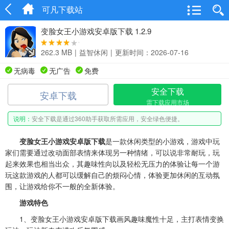
可凡下载站
变脸女王小游戏安卓版下载 1.2.9
262.3 MB
|
益智休闲
|
更新时间：2026-07-16
无病毒
无广告
免费
安全下载
安卓下载
需下载应用市场
说明：
安全下载是通过360助手获取所需应用，安全绿色便捷。
变脸女王小游戏安卓版下载
是一款休闲类型的小游戏，游戏中玩
家们需要通过改动面部表情来体现另一种情绪，可以说非常耐玩，玩
起来效果也相当出众，其趣味性向以及轻松无压力的体验让每一个游
玩这款游戏的人都可以缓解自己的烦闷心情，体验更加休闲的互动氛
围，让游戏给你不一般的全新体验。
游戏特色
1、变脸女王小游戏安卓版下载画风趣味魔性十足，主打表情变换