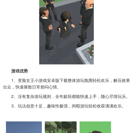
游戏优势
1、变脸女王小游戏安卓版下载整体游玩氛围轻松欢乐，解压效果
出众，快速驱散日常烦闷心情。
2、没有复杂游玩规则，全年龄段都能快速上手，随心尽情玩乐。
3、玩法创意十足，趣味性极强，闲暇游玩轻松收获满满欢乐。