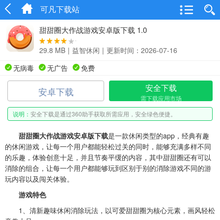
可凡下载站
甜甜圈大作战游戏安卓版下载 1.0
29.8 MB
|
益智休闲
|
更新时间：2026-07-16
无病毒
无广告
免费
安全下载
安卓下载
需下载应用市场
说明：
安全下载是通过360助手获取所需应用，安全绿色便捷。
甜甜圈大作战游戏安卓版下载
是一款休闲类型的app，经典有趣
的休闲游戏，让每一个用户都能轻松过关的同时，能够充满多样不同
的乐趣，体验创意十足，并且节奏平缓的内容，其中甜甜圈还有可以
消除的组合，让每一个用户都能够玩到区别于别的消除游戏不同的游
玩内容以及闯关体验。
游戏特色
1、清新趣味休闲消除玩法，以可爱甜甜圈为核心元素，画风轻松