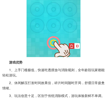
游戏优势
1、上手门槛极低，快速吃透摆放与消除规则，全年龄段玩家都能
轻松游玩。
2、休闲解压打发时间效果佳，碎片时间随时开局，舒缓日常疲惫
情绪。
3、玩法创意十足，区别于传统消除模式，游玩体验新鲜不单调。