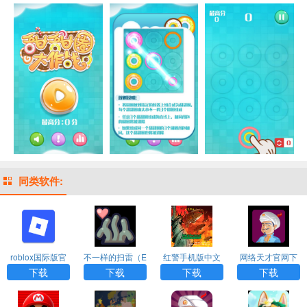
同类软件:
roblox国际版官
不一样的扫雷（E
红警手机版中文
网络天才官网下
网版入口
roTrapSweepe
下载
载安装
下载
下载
下载
下载
r）