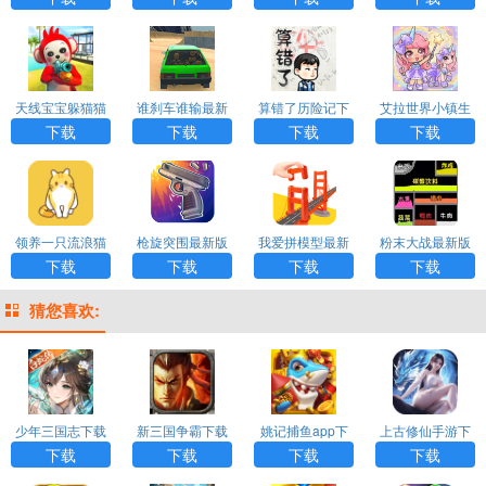
天线宝宝躲猫猫
谁刹车谁输最新
算错了历险记下
艾拉世界小镇生
正版下载安装
版
载官方版
活无广告版下载
下载
下载
下载
下载
领养一只流浪猫
枪旋突围最新版
我爱拼模型最新
粉末大战最新版
游戏手机最新版
手游下载
版小游戏下载
安卓版手游下载
下载
下载
下载
下载
猜您喜欢:
少年三国志下载
新三国争霸下载
姚记捕鱼app下
上古修仙手游下
载
载
下载
下载
下载
下载