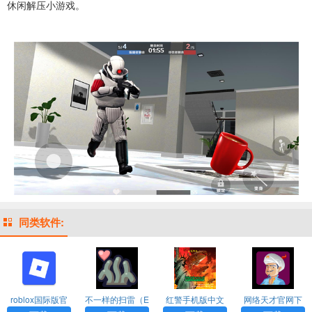
休闲解压小游戏。
同类软件:
roblox国际版官
不一样的扫雷（E
红警手机版中文
网络天才官网下