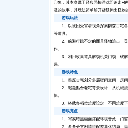
印象，其本身属于经典恐怖游戏即追击+
激的故事，其玩法简单解开谜题掏出怪物
游戏玩法
1、以被困受害者视角探索阴森古宅各
等道具。
2、躲避行踪不定的面具怪物追击，灵
作。
3、利用收集道具解锁机关门锁，破解
局。
游戏特色
1、整座古宅划分多层密闭空间，房间
2、谜题贴合老宅背景设计，从机械旋
辑。
3、搭载多档位难度设定，不同难度下
游戏亮点
1、写实暗黑画面搭配环境音效，门窗
2、多条分支剧情搭配差异化结局，每