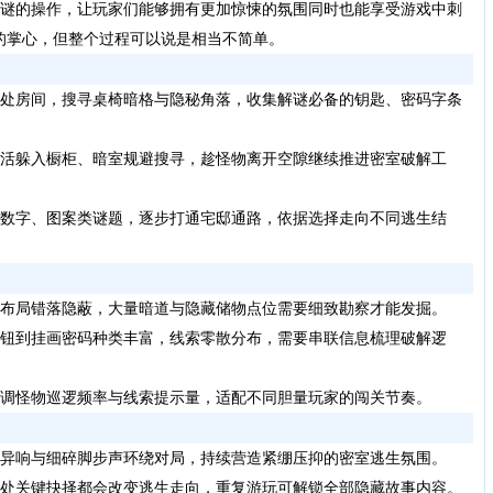
解谜的操作，让玩家们能够拥有更加惊悚的氛围同时也能享受游戏中刺
的掌心，但整个过程可以说是相当不简单。
处房间，搜寻桌椅暗格与隐秘角落，收集解谜必备的钥匙、密码字条
活躲入橱柜、暗室规避搜寻，趁怪物离开空隙继续推进密室破解工
数字、图案类谜题，逐步打通宅邸通路，依据选择走向不同逃生结
布局错落隐蔽，大量暗道与隐藏储物点位需要细致勘察才能发掘。
钮到挂画密码种类丰富，线索零散分布，需要串联信息梳理破解逻
调怪物巡逻频率与线索提示量，适配不同胆量玩家的闯关节奏。
异响与细碎脚步声环绕对局，持续营造紧绷压抑的密室逃生氛围。
处关键抉择都会改变逃生走向，重复游玩可解锁全部隐藏故事内容。