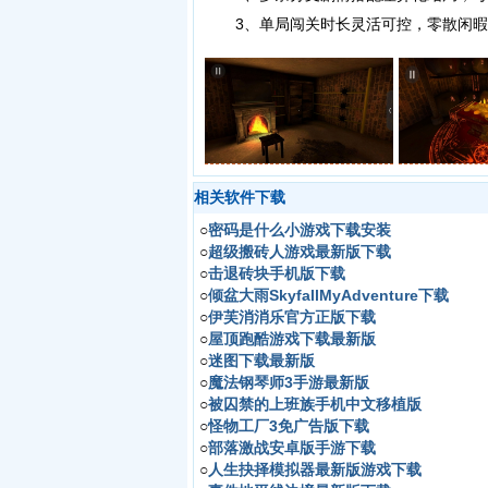
3、单局闯关时长灵活可控，零散闲暇
相关软件下载
○
密码是什么小游戏下载安装
○
超级搬砖人游戏最新版下载
○
击退砖块手机版下载
○
倾盆大雨SkyfallMyAdventure下载
○
伊芙消消乐官方正版下载
○
屋顶跑酷游戏下载最新版
○
迷图下载最新版
○
魔法钢琴师3手游最新版
○
被囚禁的上班族手机中文移植版
○
怪物工厂3免广告版下载
○
部落激战安卓版手游下载
○
人生抉择模拟器最新版游戏下载