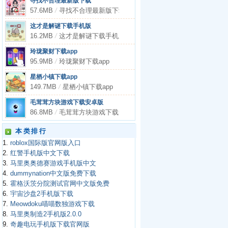
寻找不合理最新版下载
57.6MB
/
寻找不合理最新版下载
这才是解谜下载手机版
16.2MB
/
这才是解谜下载手机版
玲珑聚财下载app
95.9MB
/
玲珑聚财下载app
星栖小镇下载app
149.7MB
/
星栖小镇下载app
毛茸茸方块游戏下载安卓版
86.8MB
/
毛茸茸方块游戏下载安卓版
本类排行
1.
roblox国际版官网版入口
2.
红警手机版中文下载
3.
马里奥奥德赛游戏手机版中文
4.
dummynation中文版免费下载
5.
霍格沃茨分院测试官网中文版免费
6.
宇宙沙盘2手机版下载
7.
Meowdoku喵喵数独游戏下载
8.
马里奥制造2手机版2.0.0
9.
奇趣电玩手机版下载官网版