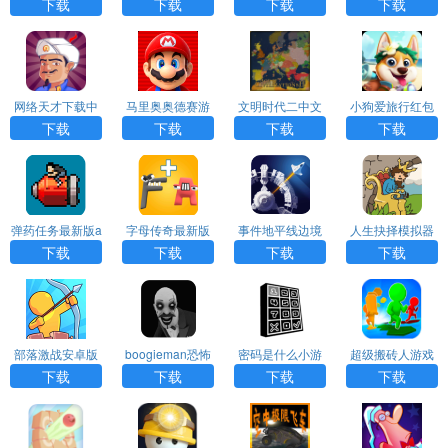
网版入口
roTrapSweepe
下载
载安装
下载
下载
下载
下载
r）
网络天才下载中
马里奥奥德赛游
文明时代二中文
小狗爱旅行红包
文版
戏手机版中文
版
版下载
下载
下载
下载
下载
弹药任务最新版a
字母传奇最新版
事件地平线边境
人生抉择模拟器
pp下载
手游下载
最新版下载
最新版游戏下载
下载
下载
下载
下载
部落激战安卓版
boogieman恐怖
密码是什么小游
超级搬砖人游戏
手游下载
游戏下载
戏下载安装
最新版下载
下载
下载
下载
下载