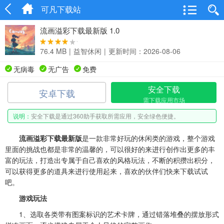
可凡下载站
流画溢彩下载最新版 1.0
76.4 MB
|
益智休闲
|
更新时间：2026-08-06
无病毒
无广告
免费
安全下载
安卓下载
需下载应用市场
说明：
安全下载是通过360助手获取所需应用，安全绿色便捷。
流画溢彩下载最新版
是一款非常好玩的休闲类的游戏，整个游戏
里面的挑战也都是非常的温馨的，可以很好的来进行创作出更多的丰
富的玩法，打造出专属于自己喜欢的风格玩法，不断的积攒出积分，
可以获得更多的道具来进行使用起来，喜欢的伙伴们快来下载试试
吧。
游戏玩法
1、选取各类带有图案标识的艺术卡牌，通过错落堆叠的摆放形式