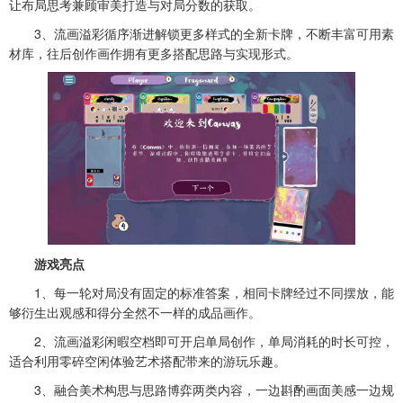
让布局思考兼顾审美打造与对局分数的获取。
3、流画溢彩循序渐进解锁更多样式的全新卡牌，不断丰富可用素
材库，往后创作画作拥有更多搭配思路与实现形式。
游戏亮点
1、每一轮对局没有固定的标准答案，相同卡牌经过不同摆放，能
够衍生出观感和得分全然不一样的成品画作。
2、流画溢彩闲暇空档即可开启单局创作，单局消耗的时长可控，
适合利用零碎空闲体验艺术搭配带来的游玩乐趣。
3、融合美术构思与思路博弈两类内容，一边斟酌画面美感一边规