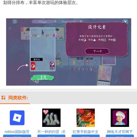
划得分排布，丰富单次游玩的体验层次。
同类软件:
roblox国际版官
不一样的扫雷（E
红警手机版中文
网络天才官网下