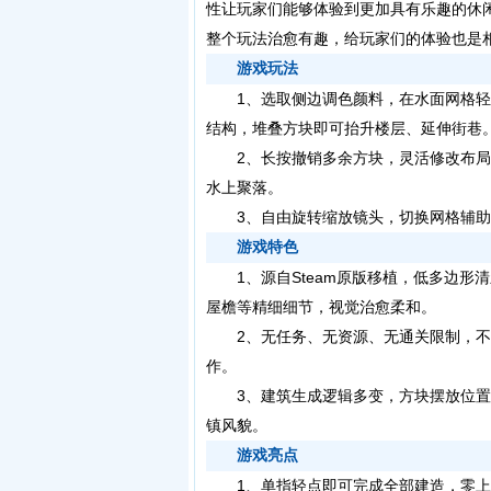
性让玩家们能够体验到更加具有乐趣的休
整个玩法治愈有趣，给玩家们的体验也是
游戏玩法
1、选取侧边调色颜料，在水面网格轻
结构，堆叠方块即可抬升楼层、延伸街巷
2、长按撤销多余方块，灵活修改布局
水上聚落。
3、自由旋转缩放镜头，切换网格辅助
游戏特色
1、源自Steam原版移植，低多边形
屋檐等精细细节，视觉治愈柔和。
2、无任务、无资源、无通关限制，不
作。
3、建筑生成逻辑多变，方块摆放位置
镇风貌。
游戏亮点
1、单指轻点即可完成全部建造，零上