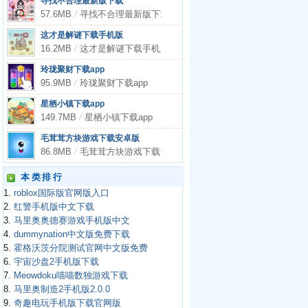
寻找不合理最新版下载
57.6MB
/
寻找不合理最新版下载
这才是解谜下载手机版
16.2MB
/
这才是解谜下载手机版
玲珑聚财下载app
95.9MB
/
玲珑聚财下载app
星栖小镇下载app
149.7MB
/
星栖小镇下载app
毛茸茸方块游戏下载安卓版
86.8MB
/
毛茸茸方块游戏下载安卓版
本类排行
1.
roblox国际版官网版入口
2.
红警手机版中文下载
3.
马里奥奥德赛游戏手机版中文
4.
dummynation中文版免费下载
5.
霍格沃茨分院测试官网中文版免费
6.
宇宙沙盘2手机版下载
7.
Meowdoku喵喵数独游戏下载
8.
马里奥制造2手机版2.0.0
9.
奇趣电玩手机版下载官网版