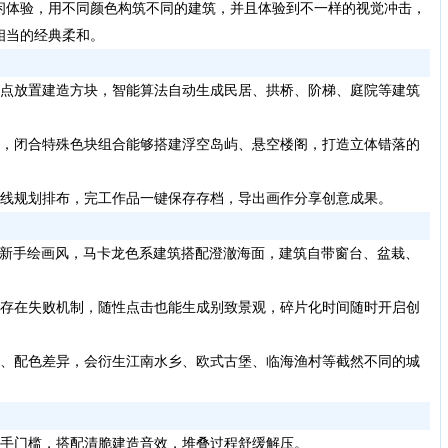
闲体验，用不同颜色构筑不同的建筑，并且体验到不一样的视觉冲击，
相当的经典柔和。
点放置建造方块，智能算法自动生成民居、拱桥、阶梯、庭院等建筑
。
，闭合特殊色块组合能够搭建浮空岛屿、悬空楼阁，打造立体错落的
线规划排布，完工作品一键保存存档，导出画作分享创意成果。
清新手绘画风，马卡龙色系建筑搭配澄澈海面，建筑自带窗台、盆栽、
存在失败机制，随性点击也能生成别致景观，碎片化时间随时开启创
、配色差异，会衍生江南水乡、欧式古堡、临海渔村等截然不同的城
手门槛，搭配清脆建造音效，堆叠过程舒缓解压。