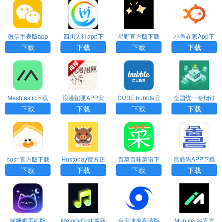
微信手表版app
四川人社app下
星野官方版下载
小鱼在家App下
下载
载官网版
载
下载
下载
下载
下载
Meshtastic下载
浪漫裙匣APP安
CUBE bubble官
全国统一卷烟订
中文版
卓官网下载
方安卓最新版
货平台APP下载
下载
下载
下载
下载
安装
nosh官方版下载
Hustoday官方正
百菜百味菜谱下
昌通码APP下载
版下载
载app最新版
安装
下载
下载
下载
下载
喵睡眠手机版
MelodyCraft最新
台风速报高清版
Muniverse官方