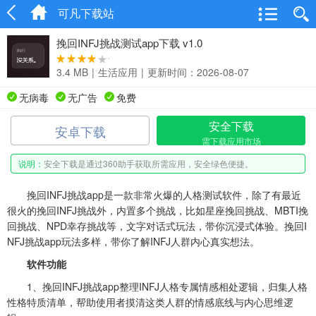
可凡下载站
挽回INFJ挑战测试app下载 v1.0
3.4 MB
|
生活应用
|
更新时间：2026-08-07
无病毒
无广告
免费
安全下载
安卓下载
需下载应用市场
说明：
安全下载是通过360助手获取所需应用，安全绿色便捷。
挽回INFJ挑战app是一款非常火爆的人格测试软件，除了有最近
很火的挽回INFJ挑战外，内置多个挑战，比如星座挽回挑战、MBTI挽
回挑战、NPD幸存挑战等，文字对话式玩法，带你沉浸式体验。挽回I
NFJ挑战app玩法多样，带你了解INFJ人群内心真实想法。
软件功能
1、挽回INFJ挑战app整理INFJ人格专属情感相处逻辑，归集人格
性格特质清单，帮助使用者摸清这类人群的情感底线与内心思维逻