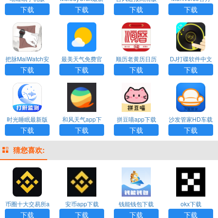
版
下载
中文版下载
下载
下载
下载
下载
把脉MaiWatch安
最美天气免费官
顺历老黄历日历
DJ打碟软件中文
卓版下载
网下载
下载安装最新版
版下载
下载
下载
下载
下载
时光睡眠最新版
和风天气app下
拼豆喵app下载
沙发管家HD车载
下载
载最新版
最新版
版
下载
下载
下载
下载
猜您喜欢:
币圈十大交易所a
安币app下载
钱能钱包下载
okx下载
pp下载
下载
下载
下载
下载