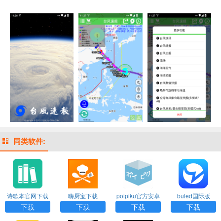
同类软件:
诗歌本官网下载
嗨厨宝下载
poipiku官方安卓
buled国际版
下载
下载
下载
下载
下载