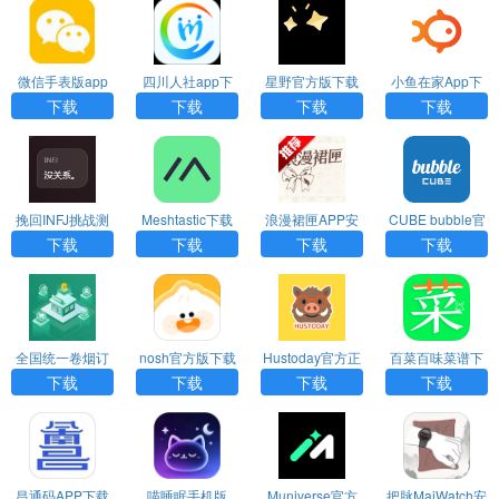
微信手表版app
四川人社app下
星野官方版下载
小鱼在家App下
下载
载官网版
载
下载
下载
下载
下载
挽回INFJ挑战测
Meshtastic下载
浪漫裙匣APP安
CUBE bubble官
试app下载
中文版
卓官网下载
方安卓最新版
下载
下载
下载
下载
全国统一卷烟订
nosh官方版下载
Hustoday官方正
百菜百味菜谱下
货平台APP下载
版下载
载app最新版
下载
下载
下载
下载
安装
昌通码APP下载
喵睡眠手机版
Muniverse官方
把脉MaiWatch安