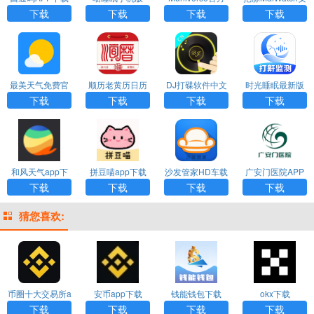
安装
中文版下载
卓版下载
下载
下载
下载
下载
最美天气免费官
顺历老黄历日历
DJ打碟软件中文
时光睡眠最新版
网下载
下载安装最新版
版下载
下载
下载
下载
下载
下载
和风天气app下
拼豆喵app下载
沙发管家HD车载
广安门医院APP
载最新版
最新版
版
官方版下载
下载
下载
下载
下载
猜您喜欢:
币圈十大交易所a
安币app下载
钱能钱包下载
okx下载
pp下载
下载
下载
下载
下载