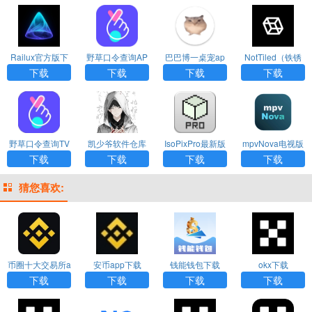
Railux官方版下
野草口令查询AP
巴巴博一桌宠ap
NotTiled（铁锈
载
PTV版下载
p手机版下载
战争地图编辑
下载
下载
下载
下载
器）中文版
野草口令查询TV
凯少爷软件仓库
IsoPixPro最新版
mpvNova电视版
版app下载
最新版
下载
下载
下载
下载
下载
下载
猜您喜欢:
币圈十大交易所a
安币app下载
钱能钱包下载
okx下载
pp下载
下载
下载
下载
下载