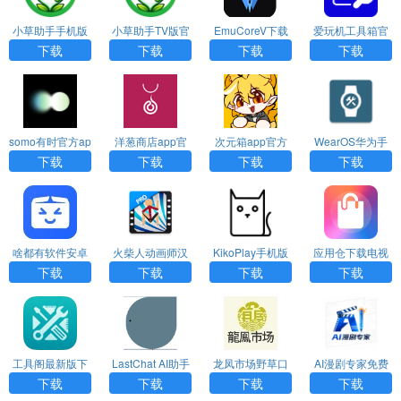
小草助手手机版
小草助手TV版官
EmuCoreV下载
爱玩机工具箱官
官网下载
方下载
网下载
下载
下载
下载
下载
somo有时官方ap
洋葱商店app官
次元箱app官方
WearOS华为手
p下载
方版下载
版下载
表下载
下载
下载
下载
下载
啥都有软件安卓
火柴人动画师汉
KikoPlay手机版
应用仓下载电视
版
化版下载
下载
下载
下载
下载
下载
工具阁最新版下
LastChat AI助手
龙凤市场野草口
AI漫剧专家免费
载
APP官方版
令版免费下载安
版下载
下载
下载
下载
下载
装