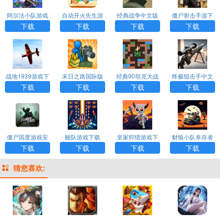
阿尔法小队游戏
自动开火先生游
经典战争中文版
僵尸射击手游下
下载安装
戏下载
游戏下载
载
下载
下载
下载
下载
战地1939游戏下
末日之路国际版
经典90坦克大战
终极狙击手中文
载
游戏下载
手机中文版
版游戏下载
下载
下载
下载
下载
僵尸国度游戏安
舰队游戏下载
皇家狩猎游戏下
豺狼小队幸存者
卓版下载
载
汉化版下载
下载
下载
下载
下载
猜您喜欢: