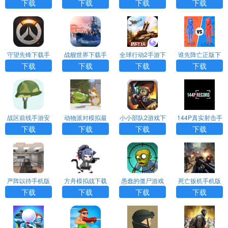
机版免费下载
下载官网版正版
版无限金币无限
eon最新版
下载
下载
下载
下载
资源
守望先锋下载手
战舰世界下载手
全球行动2手游下
谁先阵亡正版下
机版免费
机版
载2024
载安装
下载
下载
下载
下载
战区前线手游安
动物派对模拟最
小小部队2游戏下
144P真实射击手
卓版下载
新版游戏下载
载
机版下载
下载
下载
下载
下载
严阵以待手机版
方舟模拟战下载
愚蠢的僵尸游戏
死亡扳机手机版
下载
下载
下载
下载
下载
下载
下载