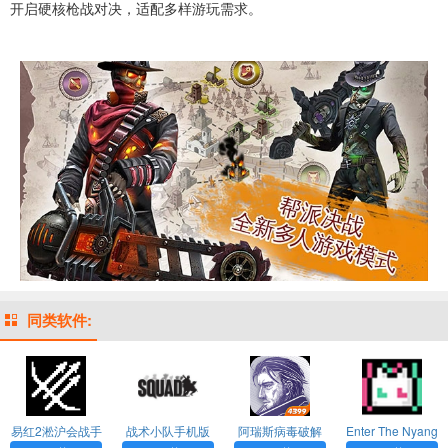
开启硬核枪战对决，适配多样游玩需求。
同类软件:
易红2淞沪会战手
战术小队手机版
阿瑞斯病毒破解
Enter The Nyang