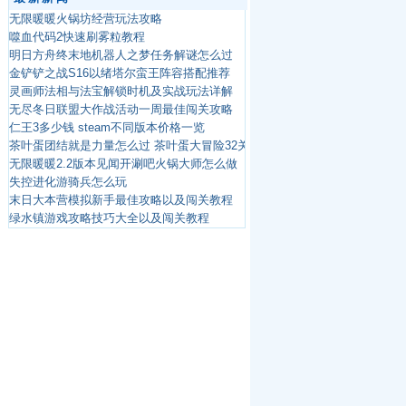
无限暖暖火锅坊经营玩法攻略
噬血代码2快速刷雾粒教程
明日方舟终末地机器人之梦任务解谜怎么过
金铲铲之战S16以绪塔尔蛮王阵容搭配推荐
灵画师法相与法宝解锁时机及实战玩法详解
无尽冬日联盟大作战活动一周最佳闯关攻略
仁王3多少钱 steam不同版本价格一览
茶叶蛋团结就是力量怎么过 茶叶蛋大冒险32关团结就是力量攻略
无限暖暖2.2版本见闻开涮吧火锅大师怎么做
失控进化游骑兵怎么玩
末日大本营模拟新手最佳攻略以及闯关教程
绿水镇游戏攻略技巧大全以及闯关教程