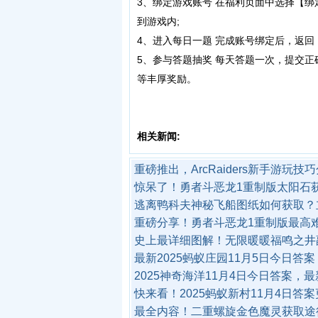
3、绑定游戏账号 在福利页面中选择【
到游戏内;
4、进入每日一题 完成账号绑定后，返回
5、参与答题抽奖 每天答题一次，提交
等丰厚奖励。
相关新闻:
重磅推出，ArcRaiders新手游玩技
惊呆了！勇者斗恶龙1重制版太阳石获
逃离鸭科夫神秘飞船图纸如何获取？
重磅分享！勇者斗恶龙1重制版最高
史上最详细图解！无限暖暖福鸣之井
最新2025蚂蚁庄园11月5日今日答
2025神奇海洋11月4日今日答案，
快来看！2025蚂蚁新村11月4日答
最全内容！二重螺旋金色魔灵获取途