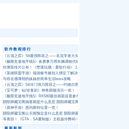
软件教程排行
《云顶之弈》S6最强阵容之——名流学者大头！聚光灯环绕的机关枪
《极限竞速地平线5》各赛事万用车辆调校代码一览！
封测宣传片公布！《堕落玩偶：爱欲行动》 11.16上线Steam
《英雄联盟手游》端游账号被别人绑定了解决方法
与存在感薄弱的妹妹的简单生活boss攻略
《云顶之弈》S6冷门强力阵容之——约德尔黑白魔法师！全新冷门阵容讲解
《宝可梦：钻/珍复刻》神兽跟随演示一览！
《极限竞速地平线5》RX580最佳画面设置参考一览！
阴阳师藏宝阁抽签期是什么意思 阴阳师藏宝阁摇号规则介绍
《原神手游》恩内斯特位置一览！
阴阳师藏宝阁公示期预定是什么意思 阴阳师藏宝阁公示期介绍
爷青回！《GTA：SA重制版》主机版作弊码一览！
最新新闻