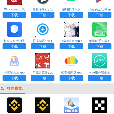
Windycom天气
兽音译者app官
临时邮箱下载
play 商店官网ap
预报下载中文版
方版下载
p下载
下载
下载
下载
下载
最新版
超级安全大师手
悬浮锁屏app下
AI线稿绘画app下
魅影助手下载安
机版下载安装最
载安装免费版
载
卓版最新版
下载
下载
下载
下载
新版
小艺输入法app
亲戚计算器app
蓝奏云网盘app
vivo服务安全插
下载安装
下载免费版
下载官网
件最新版本下载
下载
下载
下载
下载
猜您喜欢: