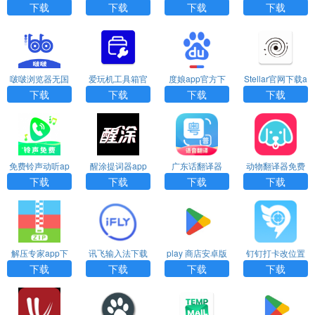
方版下载
新版本
载
k
下载
下载
下载
下载
啵啵浏览器无国
爱玩机工具箱官
度娘app官方下
Stellar官网下载a
界全球通最新版
网版下载
载
pp
下载
下载
下载
下载
免费铃声动听ap
醒涂提词器app
广东话翻译器
动物翻译器免费
p下载
下载
（粤语翻译）ap
下载
下载
下载
下载
下载
p下载
解压专家app下
讯飞输入法下载
play 商店安卓版
钉钉打卡改位置
载安卓版
安装2023最新版
下载
神器下载
下载
下载
下载
下载