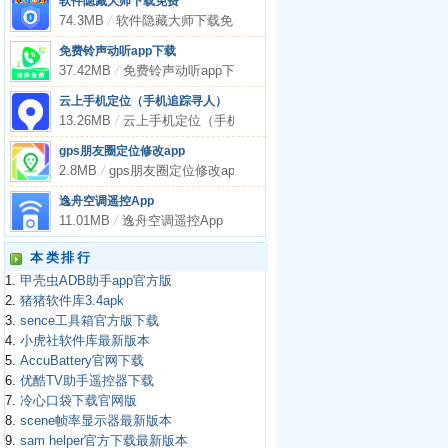
软件隐藏大师下载免费
74.3MB
/
软件隐藏大师下载免费
免费铃声动听app下载
37.42MB
/
免费铃声动听app下载
云上手机定位（手机追踪寻人）
13.26MB
/
云上手机定位（手机追踪寻人）
gps朋友圈定位修改app
2.8MB
/
gps朋友圈定位修改app
逸舟空调遥控App
11.01MB
/
逸舟空调遥控App
本类排行
1.
甲壳虫ADB助手app官方版
2.
猪猪软件库3.4apk
3.
sence工具箱官方版下载
4.
小虎社软件库最新版本
5.
AccuBattery官网下载
6.
优酷TV助手遥控器下载
7.
冷心口袋下载官网版
8.
scene帧率显示器最新版本
9.
sam helper官方下载最新版本