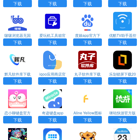
方版下载
新版本
载
k
下载
下载
下载
下载
啵啵浏览器无国
爱玩机工具箱官
度娘app官方下
优酷TV助手遥控
界全球通最新版
网版下载
载
器下载
下载
下载
下载
下载
辉凡软件库下载
iqoo应用商店官
丸子软件库下载
乐划锁屏下载20
最新版
方正版
安装官网手机版
26
下载
下载
下载
下载
恋小聊键盘官方
奇迹键盘app
Aline Yellow图标
咪咕快游官方版
正版
包最新版免费版
正版下载
下载
下载
下载
下载