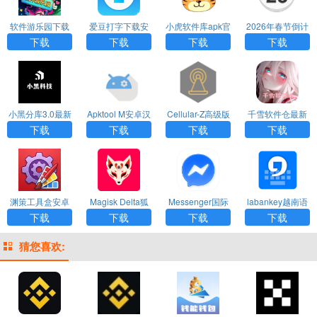
软件游乐园下载
爱豆打字下载安
小虎软件库apk官
2026年春节倒计
安装手机版
装手机版
方版
时器(倒数日)下载
下载
下载
下载
下载
小黑分库3.0最新
Apktool M安卓汉
Cellular-Z高级版
千雪软件仓最新
版本
化版
版
下载
下载
下载
下载
渊策工具盒安卓
Magisk Delta狐
Messenger国际
labankey越南语
版
狸面具安卓最新
版2026最新版
输入法手机版
下载
下载
下载
下载
版
猜您喜欢: