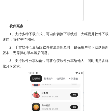
软件亮点
1、支持多种下载方式，可自由切换下载线程，大幅提升软件下载
速度，节省等待时间。
2、千雪软件仓最新版软件资源更新及时，确保用户能下载到最新
版本，无需担心版本落后问题。
3、支持软件分享功能，可将心仪软件分享给他人，同时满足多样
化分享需求。