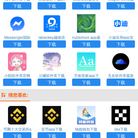
安装官网手机版
26
版
狸面具安卓最新
下载
下载
下载
下载
版
Messenger国际
labankey越南语
nullschool app最
小迪应用app安
版2026最新版
输入法手机版
新版
卓手机版
下载
下载
下载
下载
小阳软件库官网
云曦软件库下载
字体管家app下
无名软件库最新
最新版
载安装免费
版下载
下载
下载
下载
下载
猜您喜欢:
币圈十大交易所a
安币app下载
钱能钱包下载
okx下载
pp下载
下载
下载
下载
下载