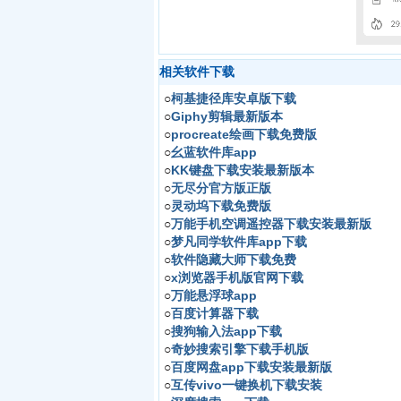
相关软件下载
○
柯基捷径库安卓版下载
○
Giphy剪辑最新版本
○
procreate绘画下载免费版
○
幺蓝软件库app
○
KK键盘下载安装最新版本
○
无尽分官方版正版
○
灵动坞下载免费版
○
万能手机空调遥控器下载安装最新版
○
梦凡同学软件库app下载
○
软件隐藏大师下载免费
○
x浏览器手机版官网下载
○
万能悬浮球app
○
百度计算器下载
○
搜狗输入法app下载
○
奇妙搜索引擎下载手机版
○
百度网盘app下载安装最新版
○
互传vivo一键换机下载安装