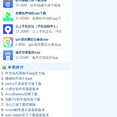
软件隐藏大师下载免费
74.3MB
/
软件隐藏大师下载免费
免费铃声动听app下载
37.42MB
/
免费铃声动听app下载
云上手机定位（手机追踪寻人）
13.26MB
/
云上手机定位（手机追踪寻人）
gps朋友圈定位修改app
2.8MB
/
gps朋友圈定位修改app
逸舟空调遥控App
11.01MB
/
逸舟空调遥控App
本类排行
1.
甲壳虫ADB助手app官方版
2.
猪猪软件库3.4apk
3.
sence工具箱官方版下载
4.
小虎社软件库最新版本
5.
AccuBattery官网下载
6.
优酷TV助手遥控器下载
7.
冷心口袋下载官网版
8.
scene帧率显示器最新版本
9.
sam helper官方下载最新版本