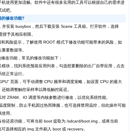
手机使用更加流畅。软件中还有很多实用的工具可以根据自己的需求进
试试吧。
箱的修改功能?
并安装 busybox，然后下载安装 Scene 工具箱。打开软件，选择
，需授予其相应权限。
和风险提示，了解使用 ROOT 模式下修改功能可能带来的风险，如
失重要数据等。
的修改功能，常见的修改功能如下：
模块，找到系统预装应用列表，勾选想要删除的出厂自带应用，点击
系统正常运行。
GPU” 页面，可手动调整 CPU 频率和调度策略，如设置 CPU 的最大
，还能调整触控采样率以降低触控延迟。
ZRAM、IO 调度等内核参数进行修改，以优化系统性能。
改温度限制，防止手机因过热而降频，也可选择禁用温控，但此操作可能
慎使用。
，可将当前 boot 提取为 /sdcard/boot.img，或将当前
mg，也可选择相应的 img 文件刷入 boot 或 recovery。