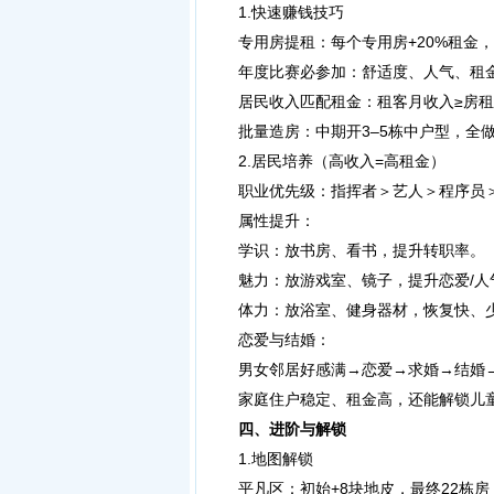
1.快速赚钱技巧
专用房提租：每个专用房+20%租金，复
年度比赛必参加：舒适度、人气、租金
居民收入匹配租金：租客月收入≥房租×
批量造房：中期开3–5栋中户型，全做
2.居民培养（高收入=高租金）
职业优先级：指挥者＞艺人＞程序员＞
属性提升：
学识：放书房、看书，提升转职率。
魅力：放游戏室、镜子，提升恋爱/人
体力：放浴室、健身器材，恢复快、
恋爱与结婚：
男女邻居好感满→恋爱→求婚→结婚
家庭住户稳定、租金高，还能解锁儿
四、进阶与解锁
1.地图解锁
平凡区：初始+8块地皮，最终22栋房