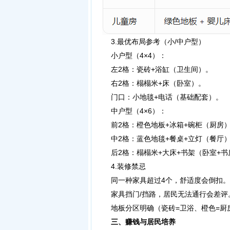
3.最优布局参考（小/中户型）
小户型（4×4）：
左2格：瓷砖+浴缸（卫生间）。
右2格：榻榻米+床（卧室）。
门口：小地毯+电话（基础配套）。
中户型（4×6）：
前2格：橙色地板+冰箱+碗柜（厨房
中2格：蓝色地毯+餐桌+立灯（餐厅
后2格：榻榻米+大床+书架（卧室+书
4.装修禁忌
同一种家具超过4个，舒适度会倒扣。
家具挡门/挡路，居民无法通行会差评
地板分区明确（瓷砖=卫浴、橙色=厨房
三、赚钱与居民培养