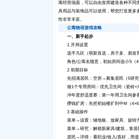
寓经营场面，可以自由发挥建造各种不同
具用品与装饰品可以使用，帮您打造更多
性非常丰富。
公寓物语游戏攻略
一、新手起步
1.开局设置
选平凡区（萌新首选，房子多、易发
角色/公寓名随意，初始房间选小S（4×
2.初期目标
先招满居民：空房→募集居民（5研究
做1个专用房间：优先卫生间（瓷砖+浴
冲年度舒适度赛：第一年用卫生间参赛，
攒钱扩房：先把初始楼扩到中M（4×6
3.基础操作
菜单→设置：铺地板、放家具、旋转
菜单→研究：解锁新家具/建筑，靠居
居民→详情：看职业/收入/喜好，用道