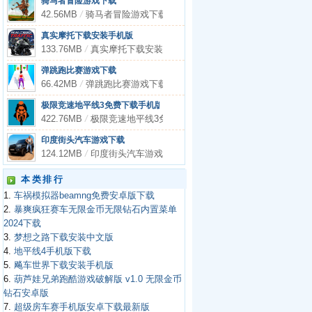
骑马者冒险游戏下载
42.56MB
/
骑马者冒险游戏下载
真实摩托下载安装手机版
133.76MB
/
真实摩托下载安装手机版
弹跳跑比赛游戏下载
66.42MB
/
弹跳跑比赛游戏下载
极限竞速地平线3免费下载手机版
422.76MB
/
极限竞速地平线3免费下载手机版
印度街头汽车游戏下载
124.12MB
/
印度街头汽车游戏下载
本类排行
1.
车祸模拟器beamng免费安卓版下载
2.
暴爽疯狂赛车无限金币无限钻石内置菜单
2024下载
3.
梦想之路下载安装中文版
4.
地平线4手机版下载
5.
飚车世界下载安装手机版
6.
葫芦娃兄弟跑酷游戏破解版 v1.0 无限金币
钻石安卓版
7.
超级房车赛手机版安卓下载最新版