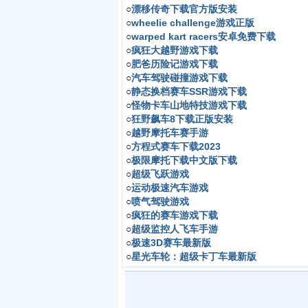
○
漂移传奇下载官方版安装
○
wheelie challenge游戏正版
○
warped kart racers安卓免费下载
○
疯狂大越野游戏下载
○
肥爸历险记游戏下载
○
汽车驾驶碰撞游戏下载
○
静态换档赛车SSR游戏下载
○
怪物卡车山地特技游戏下载
○
狂野飙车8下载正版安装
○
越野摩托车赛手游
○
方程式赛车下载2023
○
极限摩托下载中文版下载
○
超级飞跃游戏
○
运动极速汽车游戏
○
喷气驾驶游戏
○
疯狂的赛车游戏下载
○
超级监控人飞车手游
○
极速3D赛车最新版
○
星光车轮：超级卡丁车最新版