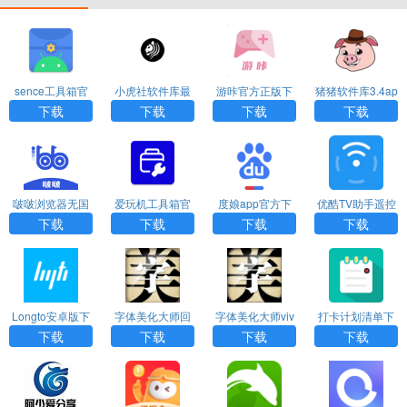
sence工具箱官
小虎社软件库最
游咔官方正版下
猪猪软件库3.4ap
方版下载
新版本
载
k
下载
下载
下载
下载
啵啵浏览器无国
爱玩机工具箱官
度娘app官方下
优酷TV助手遥控
界全球通最新版
网版下载
载
器下载
下载
下载
下载
下载
Longto安卓版下
字体美化大师回
字体美化大师viv
打卡计划清单下
载
归版免费下载安
o版下载不卡顿
载安装手机版
下载
下载
下载
下载
卓