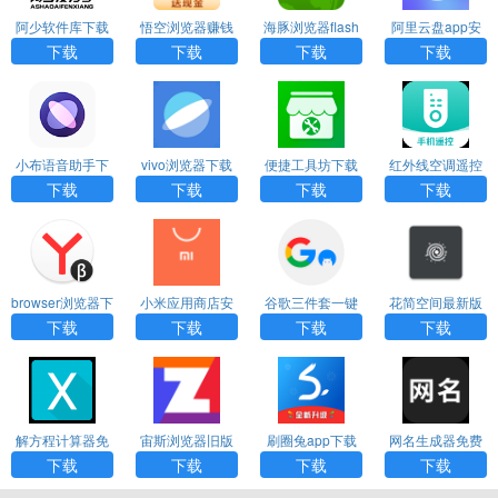
阿少软件库下载
悟空浏览器赚钱
海豚浏览器flash
阿里云盘app安
版
版
卓版官网
下载
下载
下载
下载
小布语音助手下
vivo浏览器下载
便捷工具坊下载
红外线空调遥控
载安装免费版
安装2026最新版
官网版
器下载
下载
下载
下载
下载
browser浏览器下
小米应用商店安
谷歌三件套一键
花简空间最新版
载
装下载官网手机
安装安卓版
下载
下载
下载
下载
下载
版
解方程计算器免
宙斯浏览器旧版
刷圈兔app下载
网名生成器免费
费版下载
本下载官网
版
下载
下载
下载
下载