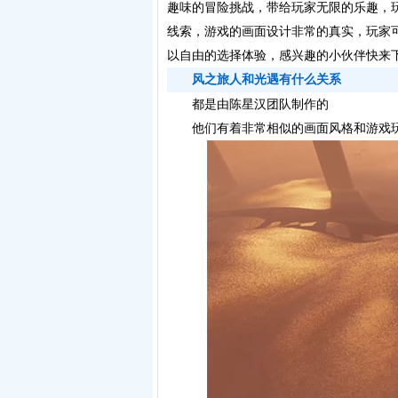
趣味的冒险挑战，带给玩家无限的乐趣，
线索，游戏的画面设计非常的真实，玩家
以自由的选择体验，感兴趣的小伙伴快来
风之旅人和光遇有什么关系
都是由陈星汉团队制作的
他们有着非常相似的画面风格和游戏玩