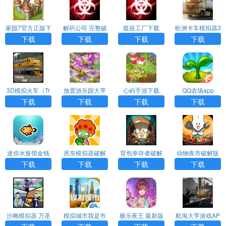
家园7官方正版下
解药公司 完整破
瘟疫工厂下载
欧洲卡车模拟器3
载
解版（Plague In
内置Mod菜单
下载
下载
下载
下载
c）
3D模拟火车（Tr
放置游乐园大亨
心屿手游下载
QQ农场app
ain Sim）
游戏下载
下载
下载
下载
下载
迷你水族馆金钱
房东模拟器破解
背包幸存者破解
动物夜市破解版
版（ミニチュア
版无限钞票最新
版免广告最新版
无限胡萝卜无广
下载
下载
下载
下载
水族館）游戏AP
版本
告
P下载
沙雕模拟器 万圣
模拟城市我是巿
极乐夜王 最新版
航海大亨游戏AP
节版本
长游戏下载
P下载