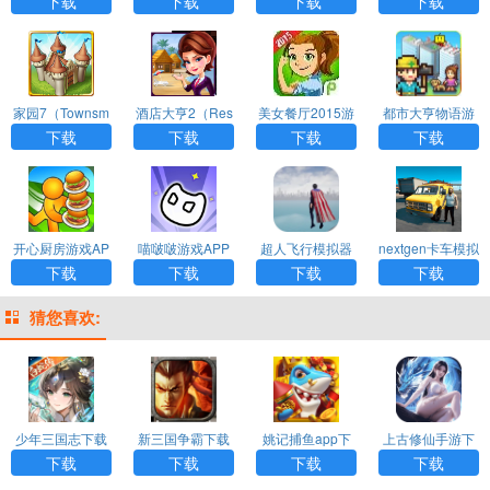
下载
下载
下载
下载
家园7（Townsm
酒店大亨2（Res
美女餐厅2015游
都市大亨物语游
en）游戏APP下
ort Tycoon）游戏
戏APP下载
戏APP下载
下载
下载
下载
下载
载
APP下载
开心厨房游戏AP
喵啵啵游戏APP
超人飞行模拟器
nextgen卡车模拟
P下载
下载
下载安装手机版
器中文版（Nextg
下载
下载
下载
下载
en: Truck Simula
tor）游戏APP下
猜您喜欢:
载
少年三国志下载
新三国争霸下载
姚记捕鱼app下
上古修仙手游下
载
载
下载
下载
下载
下载