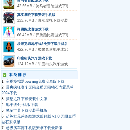
骑马者冒险游戏下载
42.56MB
/
骑马者冒险游戏下载
真实摩托下载安装手机版
133.76MB
/
真实摩托下载安装手机版
弹跳跑比赛游戏下载
66.42MB
/
弹跳跑比赛游戏下载
极限竞速地平线3免费下载手机版
422.76MB
/
极限竞速地平线3免费下载手机版
印度街头汽车游戏下载
124.12MB
/
印度街头汽车游戏下载
本类排行
1.
车祸模拟器beamng免费安卓版下载
2.
暴爽疯狂赛车无限金币无限钻石内置菜单
2024下载
3.
梦想之路下载安装中文版
4.
地平线4手机版下载
5.
飚车世界下载安装手机版
6.
葫芦娃兄弟跑酷游戏破解版 v1.0 无限金币
钻石安卓版
7.
超级房车赛手机版安卓下载最新版